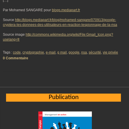
[…]
Par Mohamed SANGARE pour
blogs.mediapart.fr
Source
http://blogs.mediapart.fr/blog/mohamed-sangare/070913/google-
cryptera-les-donnees-des-utilisateurs-en-reaction-lespionnage-de-la-nsa
Source image
http://commons.wikimedia.org/wiki/File:Gmail_Icon.png?
uselang=fr
Tags :
code
,
cryptographie
,
e-mail
,
g mail
,
google
,
nsa
,
sécurité
,
vie privée
0 Commentaire
Publication