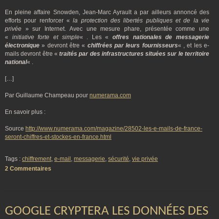
En pleine affaire Snowden, Jean-Marc Ayrault a par ailleurs annoncé des
efforts pour renforcer «
la protection des libertés publiques et de la vie
privée
» sur Internet. Avec une mesure phare, présentée comme une
«
initiative forte et simple
« . Les «
offres nationales de messagerie
électronique
» devront être «
chiffrées par leurs fournisseurs
« , et les e-
mails devront être «
traités par des infrastructures situées sur le territoire
national
« .
[…]
Par Guillaume Champeau pour
numerama.com
En savoir plus :
Source
http://www.numerama.com/magazine/28502-les-e-mails-de-france-
seront-chiffres-et-stockes-en-france.html
Tags :
chiffrement
,
e-mail
,
messagerie
,
sécurité
,
vie privée
2 Commentaires
GOOGLE CRYPTERA LES DONNÉES DES