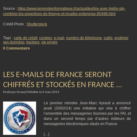
Source :
https://www.lemondeinformatique.fr/actualites/lire-avec-trellix-stg-
combine-les-expertises-de-fireeye-et-mcafee-enterprise-85498.html
Crédit Photo :
Shutterstock
Tags :
carte de crédit
,
cookies
,
e-mail
,
numéro de téléphone
,
outils
,
protéger
ses données
,
trackers
,
vie privée
0 Commentaire
LES E-MAILS DE FRANCE SERONT
CHIFFRÉS ET STOCKÉS EN FRANCE …
Posté par Arnaud Pelletier le 4 mars 2014
Le premier ministre Jean-Marc Ayrault a annoncé
jeudi (20/02/14) une initiative qui vise à chiffrer
l’ensemble des messageries fournies par les FAI, et
dans un second temps par d’autres éditeurs de
messageries électroniques situés en France.
[…]