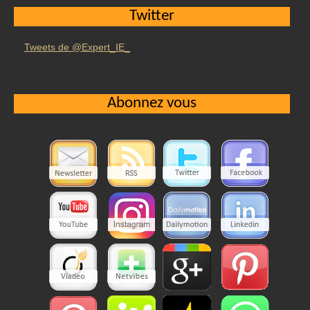
Twitter
Tweets de @Expert_IE_
Abonnez vous