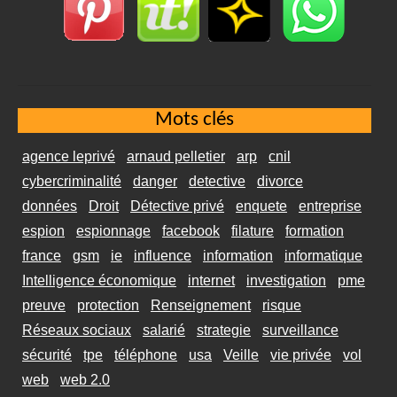
Mots clés
agence leprivé
arnaud pelletier
arp
cnil
cybercriminalité
danger
detective
divorce
données
Droit
Détective privé
enquete
entreprise
espion
espionnage
facebook
filature
formation
france
gsm
ie
influence
information
informatique
Intelligence économique
internet
investigation
pme
preuve
protection
Renseignement
risque
Réseaux sociaux
salarié
strategie
surveillance
sécurité
tpe
téléphone
usa
Veille
vie privée
vol
web
web 2.0