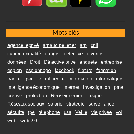
Mots clés
agence leprivé
arnaud pelletier
arp
cnil
cybercriminalité
danger
detective
divorce
données
Droit
Détective privé
enquete
entreprise
espion
espionnage
facebook
filature
formation
france
gsm
ie
influence
information
informatique
Intelligence économique
internet
investigation
pme
preuve
protection
Renseignement
risque
Réseaux sociaux
salarié
strategie
surveillance
sécurité
tpe
téléphone
usa
Veille
vie privée
vol
web
web 2.0