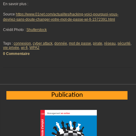
En savoir plus :
Source
https://www.01net.com/actualites/hacking-voici-pourquoi-vous-
devriez-sans-doute-changer-votre-mot-de-passe-wi-fi-1572391.html
Crédit Photo :
Shutterstock
Tags :
connexion
,
cyber attack
,
donnée
,
mot de passe
,
pirate
,
réseau
,
sécurité
,
vie privée
,
wi-fi
,
WPA2
0 Commentaire
Publication