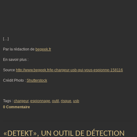
[…]
Par la rédaction de
begeek.fr
En savoir plus :
Source
http://www.begeek.fr/le-chargeur-usb-qui-vous-espionne-158116
Crédit Photo :
Shutterstock
Tags :
chargeur
,
espionnage
,
outil
,
risque
,
usb
0 Commentaire
«DETEKT», UN OUTIL DE DÉTECTION