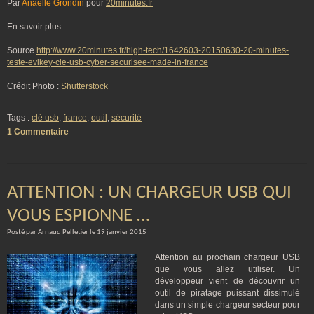
Par
Anaëlle Grondin
pour
20minutes.fr
En savoir plus :
Source
http://www.20minutes.fr/high-tech/1642603-20150630-20-minutes-
teste-evikey-cle-usb-cyber-securisee-made-in-france
Crédit Photo :
Shutterstock
Tags :
clé usb
,
france
,
outil
,
sécurité
1 Commentaire
ATTENTION : UN CHARGEUR USB QUI
VOUS ESPIONNE …
Posté par Arnaud Pelletier le 19 janvier 2015
Attention au prochain chargeur USB
que vous allez utiliser. Un
développeur vient de découvrir un
outil de piratage puissant dissimulé
dans un simple chargeur secteur pour