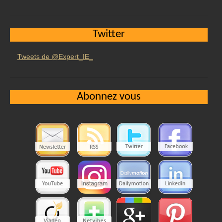
Twitter
Tweets de @Expert_IE_
Abonnez vous