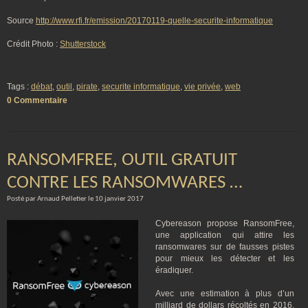
Source
http://www.rfi.fr/emission/20170119-quelle-securite-informatique
Crédit Photo :
Shutterstock
Tags :
débat
,
outil
,
pirate
,
securite informatique
,
vie privée
,
web
0 Commentaire
RANSOMFREE, OUTIL GRATUIT
CONTRE LES RANSOMWARES …
Posté par Arnaud Pelletier le 10 janvier 2017
Cybereason propose RansomFree,
une application qui attire les
ransomwares sur de fausses pistes
pour mieux les détecter et les
éradiquer.
Avec une estimation à plus d’un
milliard de dollars récoltés en 2016,