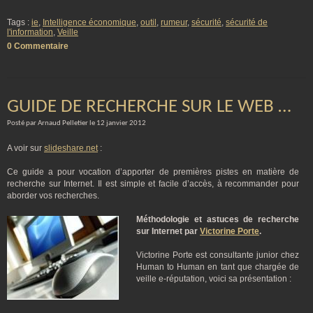
Tags :
ie
,
Intelligence économique
,
outil
,
rumeur
,
sécurité
,
sécurité de
l'information
,
Veille
0 Commentaire
GUIDE DE RECHERCHE SUR LE WEB …
Posté par Arnaud Pelletier le 12 janvier 2012
A voir sur
slideshare.net
:
Ce guide a pour vocation d’apporter de premières pistes en matière de
recherche sur Internet. Il est simple et facile d’accès, à recommander pour
aborder vos recherches.
Méthodologie et astuces de recherche
sur Internet par
Victorine Porte
.
Victorine Porte est consultante junior chez
Human to Human en tant que chargée de
veille e-réputation, voici sa présentation :