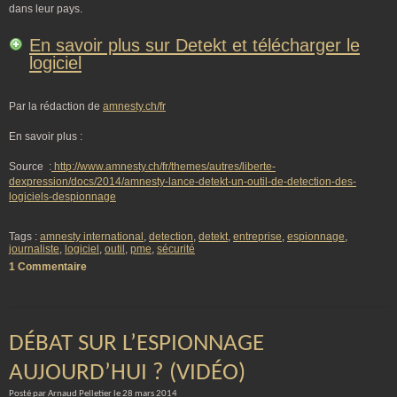
dans leur pays.
En savoir plus sur Detekt et télécharger le
logiciel
Par la rédaction de
amnesty.ch/fr
En savoir plus :
Source :
http://www.amnesty.ch/fr/themes/autres/liberte-
dexpression/docs/2014/amnesty-lance-detekt-un-outil-de-detection-des-
logiciels-despionnage
Tags :
amnesty international
,
detection
,
detekt
,
entreprise
,
espionnage
,
journaliste
,
logiciel
,
outil
,
pme
,
sécurité
1 Commentaire
DÉBAT SUR L’ESPIONNAGE
AUJOURD’HUI ? (VIDÉO)
Posté par Arnaud Pelletier le 28 mars 2014