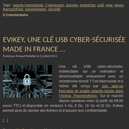
Tags :
agents malveillants
,
Cybereason
,
donnée
,
entreprise
,
outil
,
pme
,
ranon
,
RansomFree
,
ransomwares
,
sécurité
0 Commentaire
EVIKEY, UNE CLÉ USB CYBER-SÉCURISÉE
MADE IN FRANCE …
Posté par Arnaud Pelletier le 1 juillet 2015
Une clé USB cyber-sécurisée,
indétectable sur un ordinateur et
déverrouillable uniquement avec un
smartphone donné ? Cet objet existe et a
même été conçu par
une start-up
française de quatre salariés basée dans
l’Ariège, Freemindtronic
. Sur le marché
depuis quelques mois (à partir de 69,90
euros TTC) et disponible en versions 4 Go, 8 Go, 16 Go et 32 Go, Evikey
permet ainsi de stocker des fichiers et d’assurer leur confidentialité.
[…]