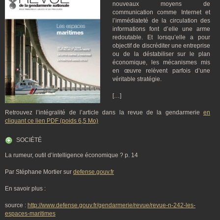
nouveaux moyens de
communication comme Internet et
l’immédiateté de la circulation des
informations font d’elle une arme
redoutable. Et lorsqu’elle a pour
objectif de discréditer une entreprise
ou de la déstabiliser sur le plan
économique, les mécanismes mis
en œuvre relèvent parfois d’une
véritable stratégie.
[…]
Retrouvez l’intégralité de l’article dans la revue de la gendarmerie
en
cliquant ce lien PDF (poids 6,5 Mo)
SOCIÉTÉ
La rumeur, outil d’intelligence économique ? p. 14
Par Stéphane Mortier sur
defense.gouv.fr
En savoir plus :
source :
http://www.defense.gouv.fr/gendarmerie/revue/revue-n-242-les-
espaces-maritimes