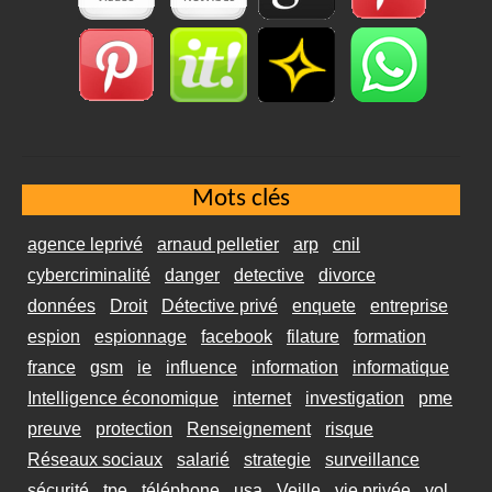
Mots clés
agence leprivé
arnaud pelletier
arp
cnil
cybercriminalité
danger
detective
divorce
données
Droit
Détective privé
enquete
entreprise
espion
espionnage
facebook
filature
formation
france
gsm
ie
influence
information
informatique
Intelligence économique
internet
investigation
pme
preuve
protection
Renseignement
risque
Réseaux sociaux
salarié
strategie
surveillance
sécurité
tpe
téléphone
usa
Veille
vie privée
vol