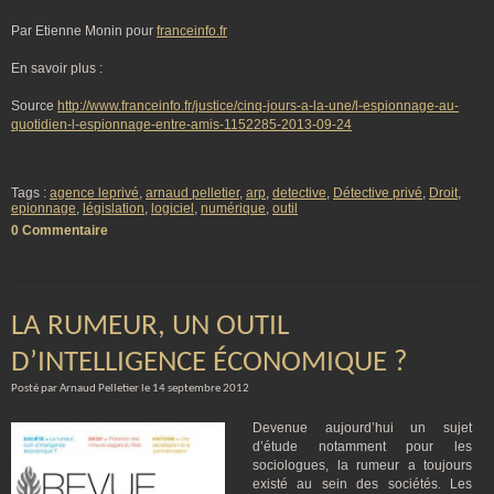
Par Etienne Monin pour
franceinfo.fr
En savoir plus :
Source
http://www.franceinfo.fr/justice/cinq-jours-a-la-une/l-espionnage-au-
quotidien-l-espionnage-entre-amis-1152285-2013-09-24
Tags :
agence leprivé
,
arnaud pelletier
,
arp
,
detective
,
Détective privé
,
Droit
,
epionnage
,
législation
,
logiciel
,
numérique
,
outil
0 Commentaire
LA RUMEUR, UN OUTIL
D’INTELLIGENCE ÉCONOMIQUE ?
Posté par Arnaud Pelletier le 14 septembre 2012
Devenue aujourd’hui un sujet
d’étude notamment pour les
sociologues, la rumeur a toujours
existé au sein des sociétés. Les