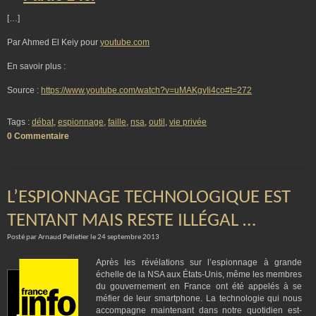
[…]
Par Ahmed El Keiy pour
youtube.com
En savoir plus :
Source :
https://www.youtube.com/watch?v=uMAKgvIi4co#t=272
Tags :
débat
,
espionnage
,
faille
,
nsa
,
outil
,
vie privée
0 Commentaire
L’ESPIONNAGE TECHNOLOGIQUE EST
TENTANT MAIS RESTE ILLÉGAL …
Posté par Arnaud Pelletier le 24 septembre 2013
Après les révélations sur l’espionnage à grande
échelle de la NSA aux États-Unis, même les membres
du gouvernement en France ont été appelés à se
méfier de leur smartphone. La technologie qui nous
accompagne maintenant dans notre quotidien est-