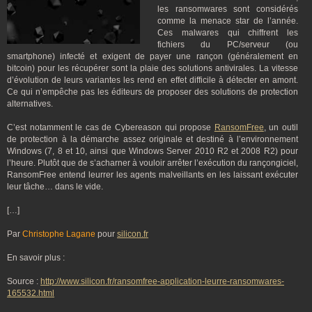
les ransomwares sont considérés
comme la menace star de l’année.
Ces malwares qui chiffrent les
fichiers du PC/serveur (ou
smartphone) infecté et exigent de payer une rançon (généralement en
bitcoin) pour les récupérer sont la plaie des solutions antivirales. La vitesse
d’évolution de leurs variantes les rend en effet difficile à détecter en amont.
Ce qui n’empêche pas les éditeurs de proposer des solutions de protection
alternatives.
C’est notamment le cas de Cybereason qui propose
RansomFree
, un outil
de protection à la démarche assez originale et destiné à l’environnement
Windows (7, 8 et 10, ainsi que Windows Server 2010 R2 et 2008 R2) pour
l’heure. Plutôt que de s’acharner à vouloir arrêter l’exécution du rançongiciel,
RansomFree entend leurrer les agents malveillants en les laissant exécuter
leur tâche… dans le vide.
[…]
Par
Christophe Lagane
pour
silicon.fr
En savoir plus :
Source :
http://www.silicon.fr/ransomfree-application-leurre-ransomwares-
165532.html