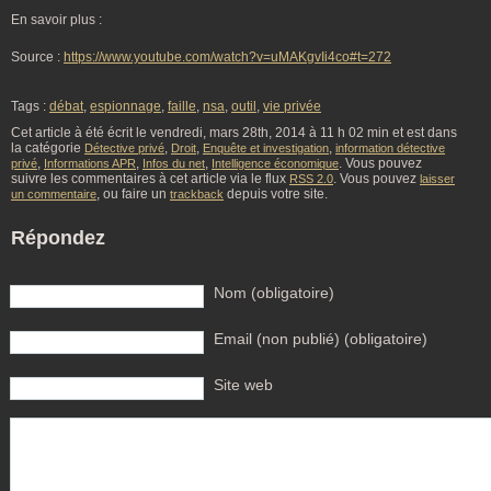
En savoir plus :
Source :
https://www.youtube.com/watch?v=uMAKgvIi4co#t=272
Tags :
débat
,
espionnage
,
faille
,
nsa
,
outil
,
vie privée
Cet article à été écrit le vendredi, mars 28th, 2014 à 11 h 02 min et est dans
la catégorie
,
,
,
Détective privé
Droit
Enquête et investigation
information détective
,
,
,
. Vous pouvez
privé
Informations APR
Infos du net
Intelligence économique
suivre les commentaires à cet article via le flux
. Vous pouvez
RSS 2.0
laisser
, ou faire un
depuis votre site.
un commentaire
trackback
Répondez
Nom (obligatoire)
Email (non publié) (obligatoire)
Site web