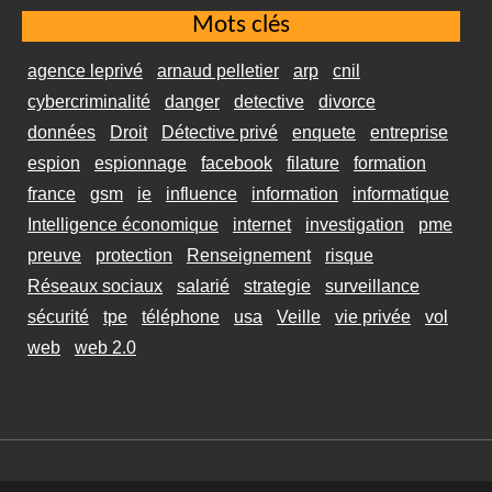
Mots clés
agence leprivé
arnaud pelletier
arp
cnil
cybercriminalité
danger
detective
divorce
données
Droit
Détective privé
enquete
entreprise
espion
espionnage
facebook
filature
formation
france
gsm
ie
influence
information
informatique
Intelligence économique
internet
investigation
pme
preuve
protection
Renseignement
risque
Réseaux sociaux
salarié
strategie
surveillance
sécurité
tpe
téléphone
usa
Veille
vie privée
vol
web
web 2.0