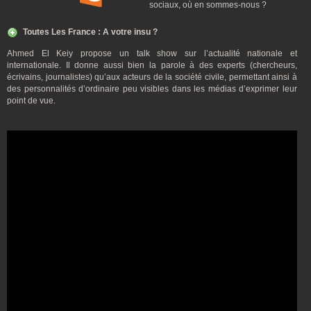
sociaux, où en sommes-nous ?
Toutes Les France : A votre insu ?
Ahmed El Keiy propose un talk show sur l’actualité nationale et
internationale. Il donne aussi bien la parole à des experts (chercheurs,
écrivains, journalistes) qu’aux acteurs de la société civile, permettant ainsi à
des personnalités d’ordinaire peu visibles dans les médias d’exprimer leur
point de vue.