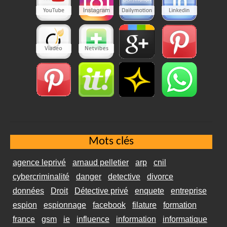
Mots clés
agence leprivé
arnaud pelletier
arp
cnil
cybercriminalité
danger
detective
divorce
données
Droit
Détective privé
enquete
entreprise
espion
espionnage
facebook
filature
formation
france
gsm
ie
influence
information
informatique