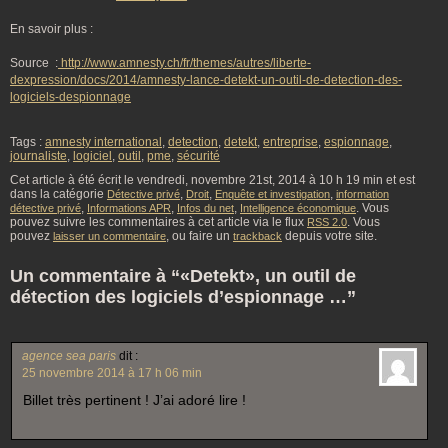
En savoir plus :
Source :
http://www.amnesty.ch/fr/themes/autres/liberte-
dexpression/docs/2014/amnesty-lance-detekt-un-outil-de-detection-des-
logiciels-despionnage
Tags :
amnesty international
,
detection
,
detekt
,
entreprise
,
espionnage
,
journaliste
,
logiciel
,
outil
,
pme
,
sécurité
Cet article à été écrit le vendredi, novembre 21st, 2014 à 10 h 19 min et est
dans la catégorie
,
,
,
Détective privé
Droit
Enquête et investigation
information
,
,
,
. Vous
détective privé
Informations APR
Infos du net
Intelligence économique
pouvez suivre les commentaires à cet article via le flux
. Vous
RSS 2.0
pouvez
, ou faire un
depuis votre site.
laisser un commentaire
trackback
Un commentaire à “«Detekt», un outil de
détection des logiciels d’espionnage …”
agence sea paris
dit :
25 novembre 2014 à 17 h 06 min
Billet très pertinent ! J’ai adoré lire !