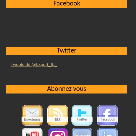
Facebook
Twitter
Tweets de @Expert_IE_
Abonnez vous