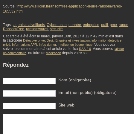
Source :
http://www.silicon.fr/ransomfree-application-leurre-ransomwares-
165532.html
Tags :
agents malveillants
,
Cybereason
,
donnée
,
entreprise
,
outil
,
pme
,
ranon
,
RansomFree
,
ransomwares
,
sécurité
Cet article à été écrit le mardi, janvier 10th, 2017 à 12 h 42 min et est dans
la catégorie
,
,
,
Détective privé
Droit
Enquête et investigation
information détective
,
,
,
. Vous pouvez
privé
Informations APR
Infos du net
Intelligence économique
suivre les commentaires à cet article via le flux
. Vous pouvez
RSS 2.0
laisser
, ou faire un
depuis votre site.
un commentaire
trackback
Répondez
Nom (obligatoire)
Email (non publié) (obligatoire)
Site web