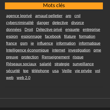
Mots clés
agence leprivé
arnaud pelletier
arp
cnil
cybercriminalité
danger
detective
divorce
données
Droit
Détective privé
enquete
entreprise
espion
espionnage
facebook
filature
formation
france
gsm
ie
influence
information
informatique
Intelligence économique
internet
investigation
pme
preuve
protection
Renseignement
risque
Réseaux sociaux
salarié
strategie
surveillance
sécurité
tpe
téléphone
usa
Veille
vie privée
vol
web
web 2.0