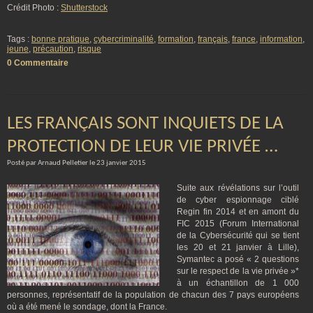
Crédit Photo :
Shutterstock
Tags :
bonne pratique
,
cybercriminalité
,
formation
,
français
,
france
,
information
,
jeune
,
précaution
,
risque
0 Commentaire
LES FRANÇAIS SONT INQUIETS DE LA
PROTECTION DE LEUR VIE PRIVÉE …
Posté par Arnaud Pelletier le 23 janvier 2015
Suite aux révélations sur l’outil
de cyber espionnage ciblé
Regin fin 2014 et en amont du
FIC 2015 (Forum International
de la Cybersécurité qui se tient
les 20 et 21 janvier à Lille),
Symantec a posé « 2 questions
sur le respect de la vie privée »*
à un échantillon de 1 000
personnes, représentatif de la population de chacun des 7 pays européens
où a été mené le sondage, dont la France.