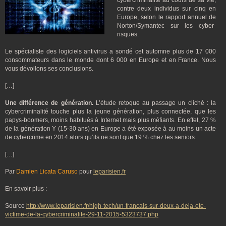
cybercriminalité au cours de sa vie,
contre deux individus sur cinq en
Europe, selon le rapport annuel de
Norton/Symantec sur les cyber-
risques.
Le spécialiste des logiciels antivirus a sondé cet automne plus de 17 000
consommateurs dans le monde dont 6 000 en Europe et en France. Nous
vous dévoilons ses conclusions.
[…]
Une différence de génération.
L’étude retoque au passage un cliché : la
cybercriminalité touche plus la jeune génération, plus connectée, que les
papys-boomers, moins habitués à Internet mais plus méfiants. En effet, 27 %
de la génération Y (15-30 ans) en Europe a été exposée à au moins un acte
de cybercrime en 2014 alors qu’ils ne sont que 19 % chez les seniors.
[…]
Par
Damien Licata Caruso
pour
leparisien.fr
En savoir plus :
Source
http://www.leparisien.fr/high-tech/un-francais-sur-deux-a-deja-ete-
victime-de-la-cybercriminalite-29-11-2015-5323737.php