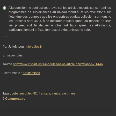
A la question : « quel est votre avis sur les articles récents concernant les
programmes de surveillances au niveau mondial et les révélations sur
l’étendue des données que les entreprises et états collectent sur nous »,
les Français sont 44 % à se déclarer inquiets quant au respect de leur
vie privée, soit le deuxième plus fort taux après les Allemands,
traditionnellement précautionneux et exigeants sur le sujet.
[…]
Par JulieM pour
info-utiles.fr
En savoir plus :
source
http://www.info-utiles.fr/modules/news/article.php?storyid=11446
Crédit Photo :
Shutterstock
Tags :
cubersécurité
,
FIC
,
français
,
france
,
vie privée
0 Commentaire