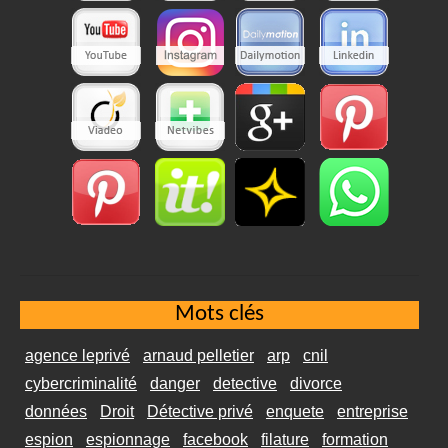
Mots clés
agence leprivé
arnaud pelletier
arp
cnil
cybercriminalité
danger
detective
divorce
données
Droit
Détective privé
enquete
entreprise
espion
espionnage
facebook
filature
formation