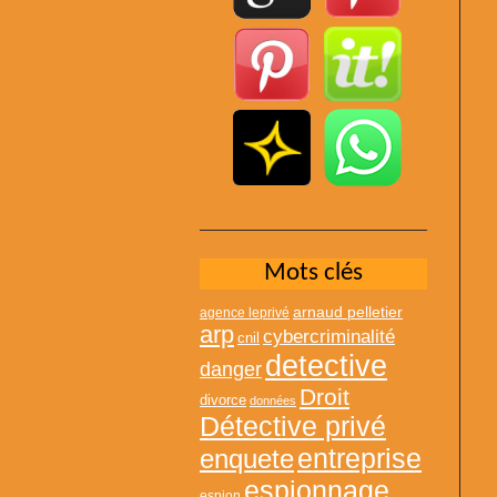
Mots clés
arnaud pelletier
agence leprivé
arp
cybercriminalité
cnil
detective
danger
Droit
divorce
données
Détective privé
entreprise
enquete
espionnage
espion