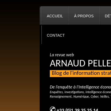
ACCUEIL
À PROPOS
DÉ
CONTACT
La revue web
ARNAUD PELLE
Blog de l'information str
De l’enquête à l’Intelligence éco
Enquêtes, Investigations, Intelligence écon
Renseignement, Numérique, Cyber, Veilles, 
+33 (0)1 39 35 25 14