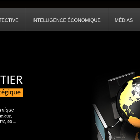
TECTIVE
INTELLIGENCE ÉCONOMIQUE
MÉDIAS
TIER
atégique
nomique
omique,
TIC, SSI …