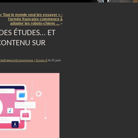
m
« Tout le monde veut les essayer » :
l’armée française commence à
adopter les robots-chiens …
»
 DES ÉTUDES… ET
 CONTENU SUR
Intelligence Economique | Scoop.it
le 15 juin