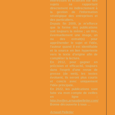
intéressant et éclairant sur des
sujets se rapportant
directement ou indirectement à
la gestion de l’information
stratégique des entreprises et
des particuliers.
Depuis fin 2009, je m’efforce
que la forme des publications
soit toujours la même ; un titre,
éventuellement une image, un
ou des extrait(s) pour
appréhender le sujet et l’idée,
l’auteur quand il est identifiable
et la source en lien hypertexte
vers le texte d’origine afin de
compléter la lecture.
En 2012, pour gagner en
précision et efficacité, toujours
dans l’esprit d’une revue de
presse (de web), les textes
évoluent, ils seront plus courts
et concis avec uniquement
l’idée principale.
En 2022, les publications sont
faite via mon compte de veilles
en ligne :
http://veilles.arnaudpelletier.com/
Bonne découverte à tous …
Arnaud Pelletier