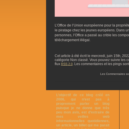
L’Office de l’Union européenne pour la propriét
le piratage chez les jeunes européens. Dans un
personnes, l’Office a passé au crible les compo
téléchargement illégal.
Cet article à été écrit le mercredi, juin 15th, 20
catégorie Non classé. Vous pouvez suivre les co
flux
. Les commentaires et les pings son
RSS 2.0
Les Commentaires so
L’objectif de ce blog créé en
2006, qui n’est pas à
proprement parler un blog
puisque je ne donne que très
peu mon avis, est d’extraire de
mes veilles web
informationnelles quotidiennes,
un article, un billet qui me parait