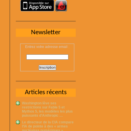
Newsletter
Entrez votre adresse email :
Articles récents
Washington lève ses
restrictions sur Fable 5 et
Mythos 5, les modèles les plus
puissants d’Anthropic …
Le directeur de la CIA compare
l’IA de pointe à des « armes
nucléaires numériques » …