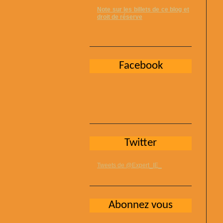
Note sur les billets de ce blog et
droit de réserve
Facebook
Twitter
Tweets de @Expert_IE_
Abonnez vous