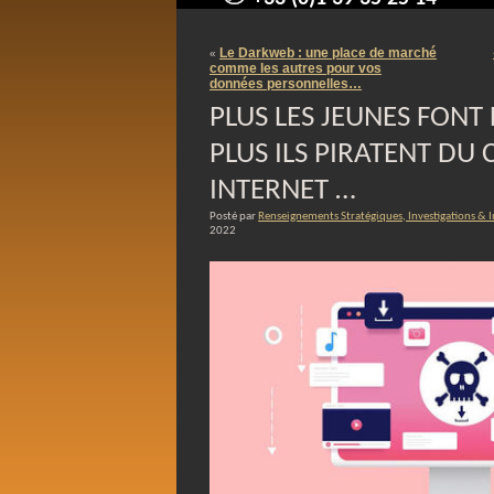
contact@arnaudpelletier.co
Le Darkweb : une place de marché
«
comme les autres pour vos
données personnelles…
PLUS LES JEUNES FONT
PLUS ILS PIRATENT DU
INTERNET …
Posté par
Renseignements Stratégiques, Investigations & 
2022