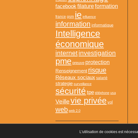
formation
facebook
filature
ie
france
gsm
influence
information
informatique
Intelligence
économique
internet
investigation
pme
protection
preuve
risque
Renseignement
Réseaux sociaux
salarié
strategie
surveillance
sécurité
tpe
téléphone
usa
vie privée
Veille
vol
web
web 2.0
L'utilisation de cookies est nécessa