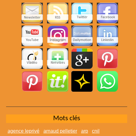
Mots clés
agence leprivé
arnaud pelletier
arp
cnil