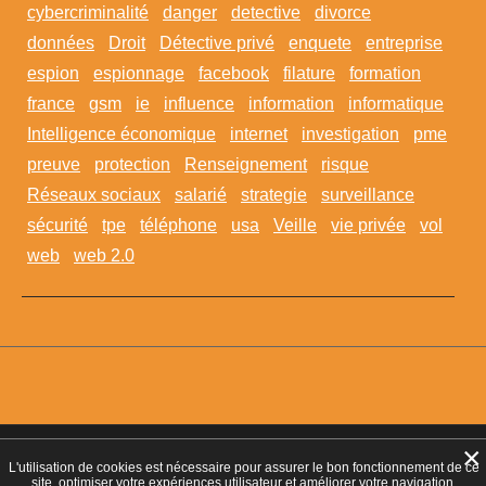
cybercriminalité
danger
detective
divorce
données
Droit
Détective privé
enquete
entreprise
espion
espionnage
facebook
filature
formation
france
gsm
ie
influence
information
informatique
Intelligence économique
internet
investigation
pme
preuve
protection
Renseignement
risque
Réseaux sociaux
salarié
strategie
surveillance
sécurité
tpe
téléphone
usa
Veille
vie privée
vol
web
web 2.0
×
Agrément CNAPS :
AGD-095-2023-10-29-20180360642
- Autorisation
L'utilisation de cookies est nécessaire pour assurer le bon fonctionnement de ce
d’exercer CNAPS :
AUT-095-2113-01-07-20140365170
- SIRET 449 086
site, optimiser votre expériences utilisateur et améliorer votre navigation.