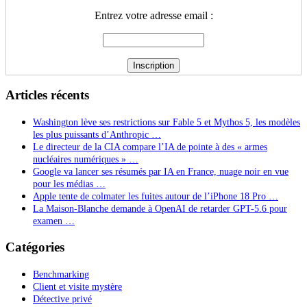
Entrez votre adresse email :
Articles récents
Washington lève ses restrictions sur Fable 5 et Mythos 5, les modèles
les plus puissants d’Anthropic …
Le directeur de la CIA compare l’IA de pointe à des « armes
nucléaires numériques » …
Google va lancer ses résumés par IA en France, nuage noir en vue
pour les médias …
Apple tente de colmater les fuites autour de l’iPhone 18 Pro …
La Maison-Blanche demande à OpenAI de retarder GPT-5.6 pour
examen …
Catégories
Benchmarking
Client et visite mystère
Détective privé