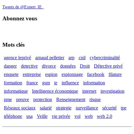
Tweets de @Expert_IE_
Abonnez vous
Mots clés
agence leprivé
arnaud pelletier
arp
cnil
cybercriminalité
danger
detective
divorce
données
Droit
Détective privé
enquete
entreprise
espion
espionnage
facebook
filature
formation
france
gsm
ie
influence
information
informatique
Intelligence économique
internet
investigation
pme
preuve
protection
Renseignement
risque
Réseaux sociaux
salarié
strategie
surveillance
sécurité
tpe
téléphone
usa
Veille
vie privée
vol
web
web 2.0