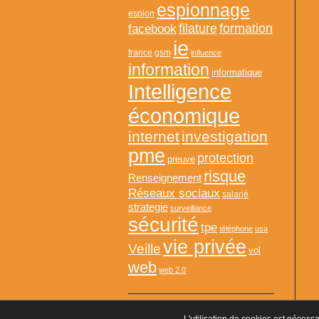
espionnage
espion
formation
facebook
filature
ie
france
gsm
influence
information
informatique
Intelligence
économique
internet
investigation
pme
protection
preuve
risque
Renseignement
Réseaux sociaux
salarié
strategie
surveillance
sécurité
tpe
téléphone
usa
vie privée
Veille
vol
web
web 2.0