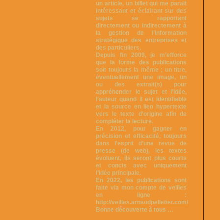
un article, un billet qui me parait
intéressant et éclairant sur des
sujets se rapportant
directement ou indirectement à
la gestion de l’information
stratégique des entreprises et
des particuliers.
Depuis fin 2009, je m’efforce
que la forme des publications
soit toujours la même ; un titre,
éventuellement une image, un
ou des extrait(s) pour
appréhender le sujet et l’idée,
l’auteur quand il est identifiable
et la source en lien hypertexte
vers le texte d’origine afin de
compléter la lecture.
En 2012, pour gagner en
précision et efficacité, toujours
dans l’esprit d’une revue de
presse (de web), les textes
évoluent, ils seront plus courts
et concis avec uniquement
l’idée principale.
En 2022, les publications sont
faite via mon compte de veilles
en ligne :
http://veilles.arnaudpelletier.com/
Bonne découverte à tous …