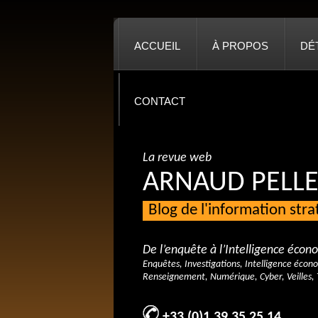
ACCUEIL
À PROPOS
DÉ
CONTACT
La revue web
ARNAUD PELLE
Blog de l'information str
De l’enquête à l’Intelligence éco
Enquêtes, Investigations, Intelligence écon
Renseignement, Numérique, Cyber, Veilles, 
+33 (0)1 39 35 25 14