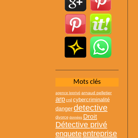
Mots clés
arnaud pelletier
agence leprivé
arp
cybercriminalité
cnil
detective
danger
Droit
divorce
données
Détective privé
entreprise
enquete