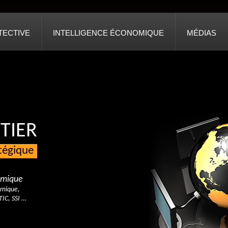
TECTIVE
INTELLIGENCE ÉCONOMIQUE
MÉDIAS
TIER
atégique
nomique
omique,
TIC, SSI …