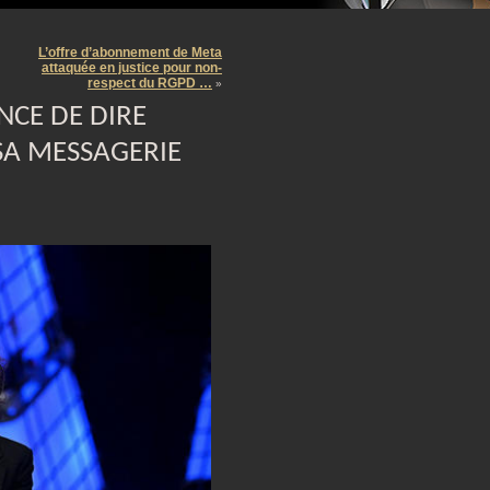
m
L’offre d’abonnement de Meta
attaquée en justice pour non-
respect du RGPD …
»
NCE DE DIRE
SA MESSAGERIE