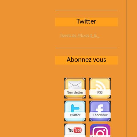
Twitter
Tweets de @Expert_IE_
Abonnez vous