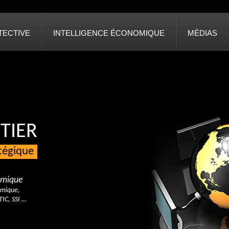
TECTIVE
INTELLIGENCE ÉCONOMIQUE
MÉDIAS
TIER
atégique
nomique
omique,
TIC, SSI …