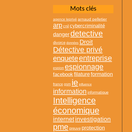
Mots clés
arnaud pelletier
agence leprivé
arp
cybercriminalité
cnil
detective
danger
Droit
divorce
données
Détective privé
entreprise
enquete
espionnage
espion
formation
facebook
filature
ie
france
gsm
influence
information
informatique
Intelligence
économique
internet
investigation
pme
protection
preuve