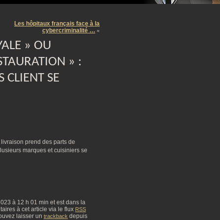
m
Les hôpitaux français face à la
cybercriminalité …
»
ALE » OU
STAURATION » :
 CLIENT SE
livraison prend des parts de
lusieurs marques et cuisiniers se
 2023 à 12 h 01 min et est dans la
res à cet article via le flux
RSS
ouvez laisser un
depuis
trackback