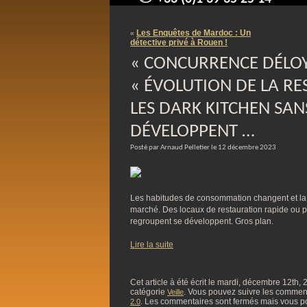
contact@arnaudpelletier.co
Les Enquêtes de Mardoc : Un
«
détective privé à Rouen !
« CONCURRENCE DÉLOY
« ÉVOLUTION DE LA RE
LES DARK KITCHEN SANS
DÉVELOPPENT …
Posté par Arnaud Pelletier le 12 décembre 2023
Les habitudes de consommation changent et la 
marché. Des locaux de restauration rapide ou p
regroupent se développent. Gros plan.
Lire la suite
Cet article à été écrit le mardi, décembre 12th,
catégorie
. Vous pouvez suivre les commentai
Veille
. Les commentaires sont fermés mais vous p
2.0