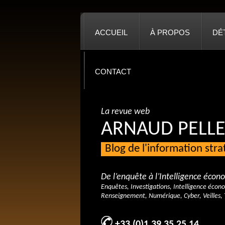
ACCUEIL
À PROPOS
DÉ
CONTACT
La revue web
ARNAUD PELLE
Blog de l'information str
De l’enquête à l’Intelligence éco
Enquêtes, Investigations, Intelligence écon
Renseignement, Numérique, Cyber, Veilles, 
+33 (0)1 39 35 25 14