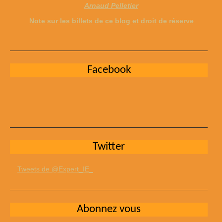
Arnaud Pelletier
Note sur les billets de ce blog et droit de réserve
Facebook
Twitter
Tweets de @Expert_IE_
Abonnez vous