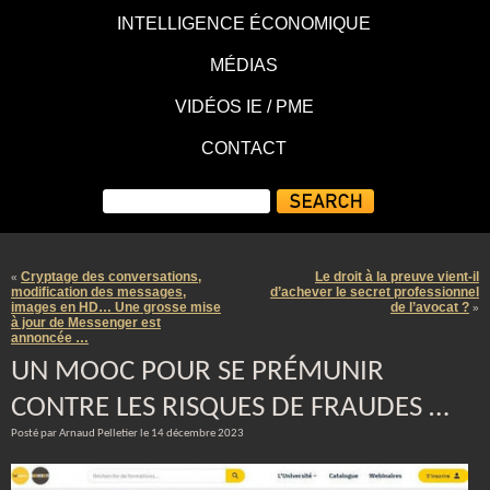
INTELLIGENCE ÉCONOMIQUE
MÉDIAS
VIDÉOS IE / PME
CONTACT
Cryptage des conversations,
Le droit à la preuve vient-il
«
modification des messages,
d’achever le secret professionnel
images en HD… Une grosse mise
de l’avocat ?
»
à jour de Messenger est
annoncée …
UN MOOC POUR SE PRÉMUNIR
CONTRE LES RISQUES DE FRAUDES …
Posté par Arnaud Pelletier le 14 décembre 2023