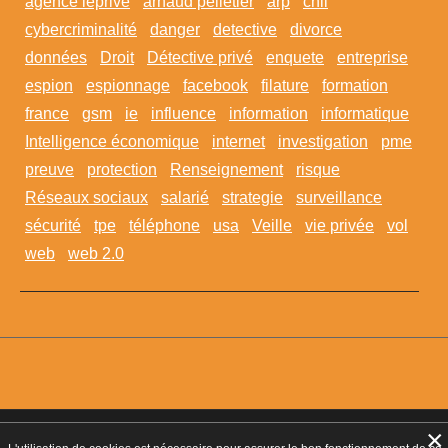
agence leprivé
arnaud pelletier
arp
cnil
cybercriminalité
danger
detective
divorce
données
Droit
Détective privé
enquete
entreprise
espion
espionnage
facebook
filature
formation
france
gsm
ie
influence
information
informatique
Intelligence économique
internet
investigation
pme
preuve
protection
Renseignement
risque
Réseaux sociaux
salarié
strategie
surveillance
sécurité
tpe
téléphone
usa
Veille
vie privée
vol
web
web 2.0
×
Agrément CNAPS :
AGD-095-2023-10-29-20180360642
- Autorisation