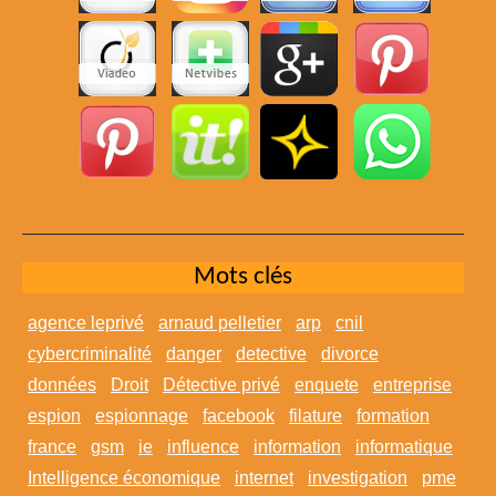
Mots clés
agence leprivé
arnaud pelletier
arp
cnil
cybercriminalité
danger
detective
divorce
données
Droit
Détective privé
enquete
entreprise
espion
espionnage
facebook
filature
formation
france
gsm
ie
influence
information
informatique
Intelligence économique
internet
investigation
pme