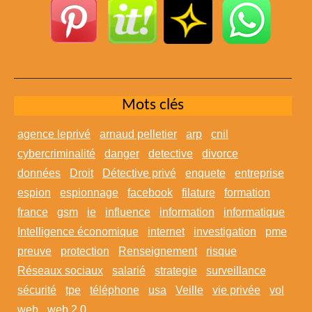
Mots clés
agence leprivé
arnaud pelletier
arp
cnil
cybercriminalité
danger
detective
divorce
données
Droit
Détective privé
enquete
entreprise
espion
espionnage
facebook
filature
formation
france
gsm
ie
influence
information
informatique
Intelligence économique
internet
investigation
pme
preuve
protection
Renseignement
risque
Réseaux sociaux
salarié
strategie
surveillance
sécurité
tpe
téléphone
usa
Veille
vie privée
vol
web
web 2.0