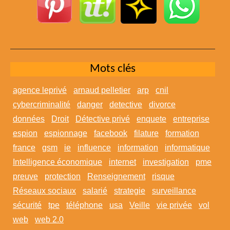
Mots clés
agence leprivé
arnaud pelletier
arp
cnil
cybercriminalité
danger
detective
divorce
données
Droit
Détective privé
enquete
entreprise
espion
espionnage
facebook
filature
formation
france
gsm
ie
influence
information
informatique
Intelligence économique
internet
investigation
pme
preuve
protection
Renseignement
risque
Réseaux sociaux
salarié
strategie
surveillance
sécurité
tpe
téléphone
usa
Veille
vie privée
vol
web
web 2.0