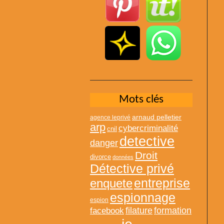
Mots clés
arnaud pelletier
agence leprivé
arp
cybercriminalité
cnil
detective
danger
Droit
divorce
données
Détective privé
entreprise
enquete
espionnage
espion
formation
facebook
filature