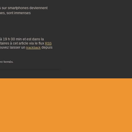
s sur smartphones deviennent
ques, sont immenses
4 à 19 h 00 min et est dans la
res à cet article via le flux
RSS
ouvez laisser un
depuis
trackback
nt fermés.