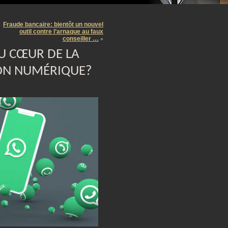
m
Fraude bancaire: bientôt un nouvel
outil contre l’arnaque au faux
conseiller …
»
AU CŒUR DE LA
ON NUMÉRIQUE?