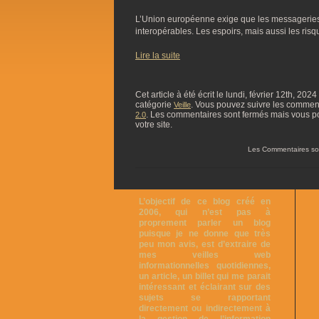
L’Union européenne exige que les messagerie
interopérables. Les espoirs, mais aussi les ris
Lire la suite
Cet article à été écrit le lundi, février 12th, 202
catégorie
. Vous pouvez suivre les commentai
Veille
. Les commentaires sont fermés mais vous p
2.0
votre site.
Les Commentaires so
L’objectif de ce blog créé en
2006, qui n’est pas à
proprement parler un blog
puisque je ne donne que très
peu mon avis, est d’extraire de
mes veilles web
informationnelles quotidiennes,
un article, un billet qui me parait
intéressant et éclairant sur des
sujets se rapportant
directement ou indirectement à
la gestion de l’information