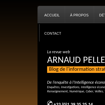
ACCUEIL
À PROPOS
DÉ
CONTACT
La revue web
ARNAUD PELLE
Blog de l'information str
De l’enquête à l’Intelligence éco
Enquêtes, Investigations, Intelligence écon
Renseignement, Numérique, Cyber, Veilles, 
+33 (0)1 39 35 25 14