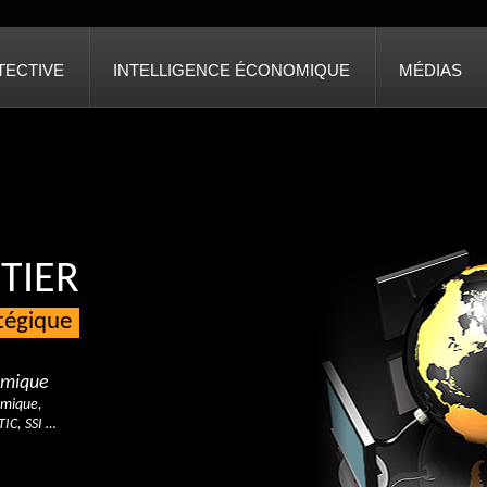
TECTIVE
INTELLIGENCE ÉCONOMIQUE
MÉDIAS
TIER
atégique
nomique
omique,
TIC, SSI …