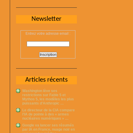
Newsletter
Entrez votre adresse email :
Articles récents
Washington lève ses
restrictions sur Fable 5 et
Mythos 5, les modèles les plus
puissants d’Anthropic …
Le directeur de la CIA compare
l’IA de pointe à des « armes
nucléaires numériques » …
Google va lancer ses résumés
par IA en France, nuage noir en