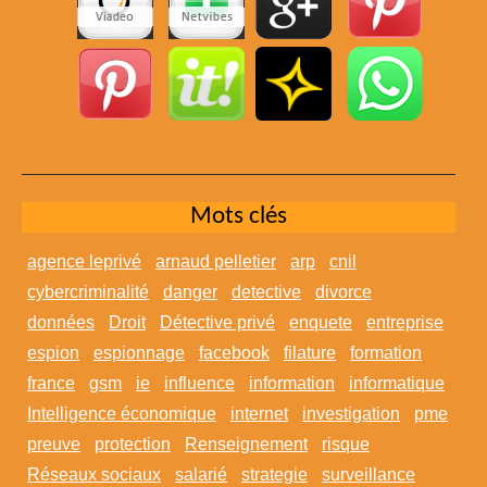
Mots clés
agence leprivé
arnaud pelletier
arp
cnil
cybercriminalité
danger
detective
divorce
données
Droit
Détective privé
enquete
entreprise
espion
espionnage
facebook
filature
formation
france
gsm
ie
influence
information
informatique
Intelligence économique
internet
investigation
pme
preuve
protection
Renseignement
risque
Réseaux sociaux
salarié
strategie
surveillance