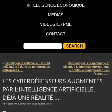
INTELLIGENCE ÉCONOMIQUE
MÉDIAS
VIDÉOS IE / PME
CONTACT
L’intelligence artificielle, un outil
Rançongiciels, espionnage et
«
déjà intégré dans de nombreuses
ciblage : la menace informatique
entreprises …
« continue d’augmenter » en
France …
»
LES CYBERDÉFENSEURS AUGMENTÉS
PAR L’INTELLIGENCE ARTIFICIELLE,
DÉJÀ UNE RÉALITÉ …
Posté par Arnaud Pelletier le 28 février 2024