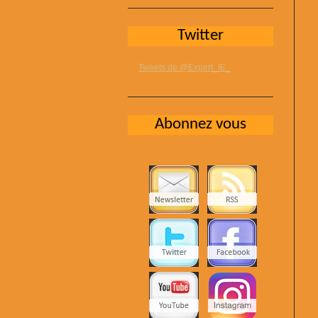
Twitter
Tweets de @Expert_IE_
Abonnez vous