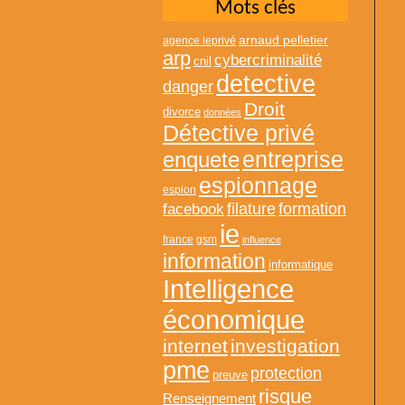
Mots clés
arnaud pelletier
agence leprivé
arp
cybercriminalité
cnil
detective
danger
Droit
divorce
données
Détective privé
entreprise
enquete
espionnage
espion
formation
facebook
filature
ie
france
gsm
influence
information
informatique
Intelligence
économique
internet
investigation
pme
protection
preuve
risque
Renseignement