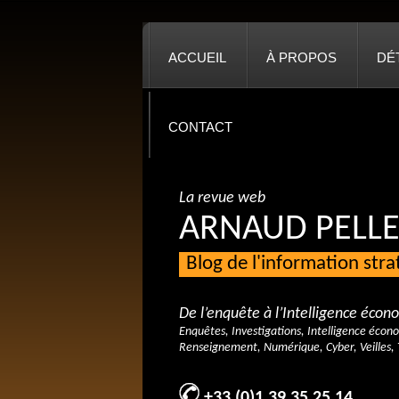
ACCUEIL
À PROPOS
DÉ
CONTACT
La revue web
ARNAUD PELLE
Blog de l'information str
De l’enquête à l’Intelligence éco
Enquêtes, Investigations, Intelligence écon
Renseignement, Numérique, Cyber, Veilles, 
+33 (0)1 39 35 25 14