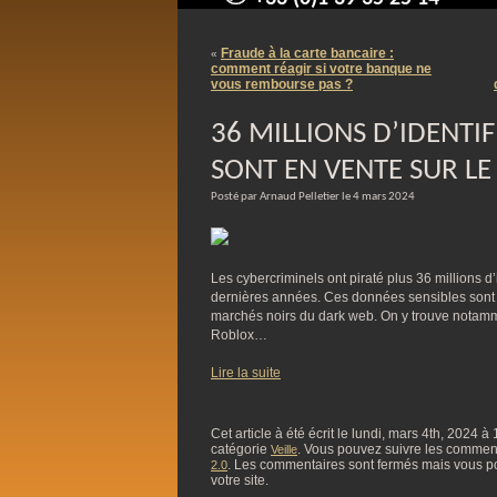
contact@arnaudpelletier.co
Fraude à la carte bancaire :
«
comment réagir si votre banque ne
vous rembourse pas ?
36 MILLIONS D’IDENTIF
SONT EN VENTE SUR L
Posté par Arnaud Pelletier le 4 mars 2024
Les cybercriminels ont piraté plus 36 millions d’
dernières années. Ces données sensibles sont 
marchés noirs du dark web. On y trouve nota
Roblox…
Lire la suite
Cet article à été écrit le lundi, mars 4th, 2024 à
catégorie
. Vous pouvez suivre les commentai
Veille
. Les commentaires sont fermés mais vous p
2.0
votre site.