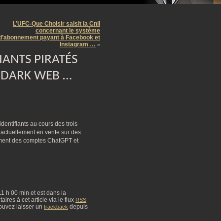
m
L’UFC-Que Choisir saisit la Cnil
concernant le système
d’abonnement payant à Facebook et
Instagram …
»
IANTS PIRATÉS
E DARK WEB …
identifiants au cours des trois
actuellement en vente sur des
mment des comptes ChatGPT et
 11 h 00 min et est dans la
res à cet article via le flux
RSS
ouvez laisser un
depuis
trackback