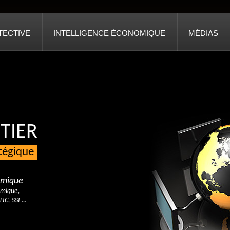
TECTIVE
INTELLIGENCE ÉCONOMIQUE
MÉDIAS
TIER
atégique
nomique
omique,
TIC, SSI …