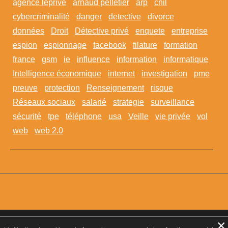
agence leprivé
arnaud pelletier
arp
cnil
cybercriminalité
danger
detective
divorce
données
Droit
Détective privé
enquete
entreprise
espion
espionnage
facebook
filature
formation
france
gsm
ie
influence
information
informatique
Intelligence économique
internet
investigation
pme
preuve
protection
Renseignement
risque
Réseaux sociaux
salarié
strategie
surveillance
sécurité
tpe
téléphone
usa
Veille
vie privée
vol
web
web 2.0
×
Agrément CNAPS :
AGD-095-2023-10-29-20180360642
- Autorisation