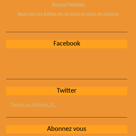
Arnaud Pelletier
Note sur les billets de ce blog et droit de réserve
Facebook
Twitter
Tweets de @Expert_IE_
Abonnez vous