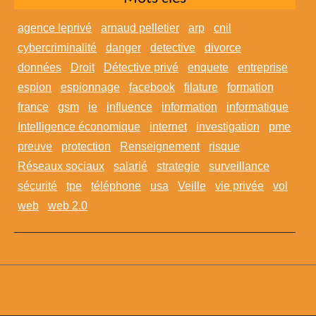
agence leprivé
arnaud pelletier
arp
cnil
cybercriminalité
danger
detective
divorce
données
Droit
Détective privé
enquete
entreprise
espion
espionnage
facebook
filature
formation
france
gsm
ie
influence
information
informatique
Intelligence économique
internet
investigation
pme
preuve
protection
Renseignement
risque
Réseaux sociaux
salarié
strategie
surveillance
sécurité
tpe
téléphone
usa
Veille
vie privée
vol
web
web 2.0