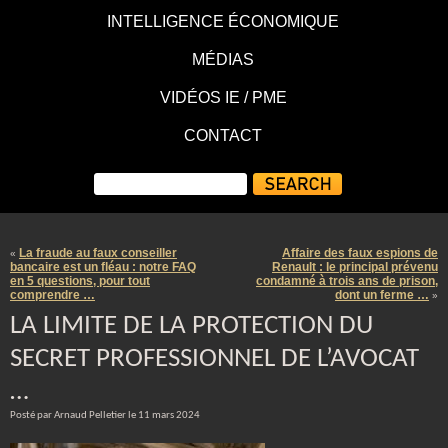
INTELLIGENCE ÉCONOMIQUE
MÉDIAS
VIDÉOS IE / PME
CONTACT
La fraude au faux conseiller
Affaire des faux espions de
«
bancaire est un fléau : notre FAQ
Renault : le principal prévenu
en 5 questions, pour tout
condamné à trois ans de prison,
comprendre …
dont un ferme …
»
LA LIMITE DE LA PROTECTION DU
SECRET PROFESSIONNEL DE L’AVOCAT
…
Posté par Arnaud Pelletier le 11 mars 2024