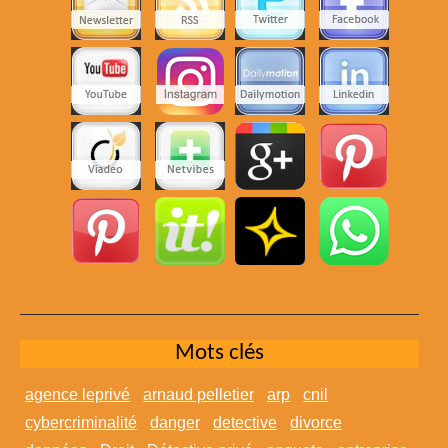
Mots clés
agence leprivé
arnaud pelletier
arp
cnil
cybercriminalité
danger
detective
divorce