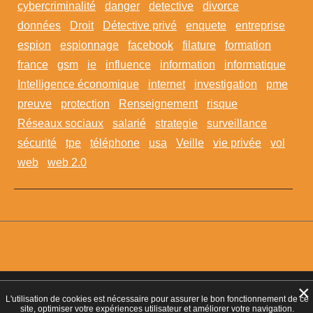
cybercriminalité
danger
detective
divorce
données
Droit
Détective privé
enquete
entreprise
espion
espionnage
facebook
filature
formation
france
gsm
ie
influence
information
informatique
Intelligence économique
internet
investigation
pme
preuve
protection
Renseignement
risque
Réseaux sociaux
salarié
strategie
surveillance
sécurité
tpe
téléphone
usa
Veille
vie privée
vol
web
web 2.0
×
Agrément CNAPS :
AGD-095-2023-10-29-20180360642
- Autorisation
L'utilisation de cookies est nécessaire pour assurer le bon fonctionnement de ce
d’exercer CNAPS :
AUT-095-2113-01-07-20140365170
- SIRET 449 086
site, optimiser votre expériences utilisateur et améliorer votre navigation.