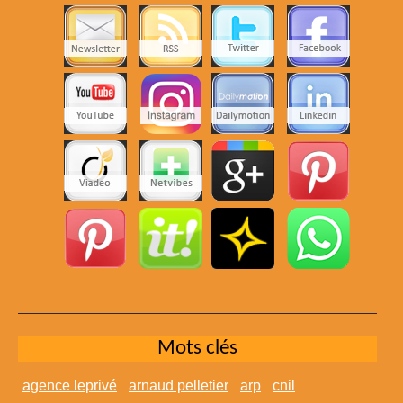
Mots clés
agence leprivé
arnaud pelletier
arp
cnil