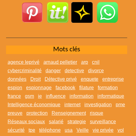
Mots clés
agence leprivé
arnaud pelletier
arp
cnil
cybercriminalité
danger
detective
divorce
données
Droit
Détective privé
enquete
entreprise
espion
espionnage
facebook
filature
formation
france
gsm
ie
influence
information
informatique
Intelligence économique
internet
investigation
pme
preuve
protection
Renseignement
risque
Réseaux sociaux
salarié
strategie
surveillance
sécurité
tpe
téléphone
usa
Veille
vie privée
vol