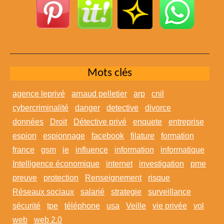
Mots clés
agence leprivé
arnaud pelletier
arp
cnil
cybercriminalité
danger
detective
divorce
données
Droit
Détective privé
enquete
entreprise
espion
espionnage
facebook
filature
formation
france
gsm
ie
influence
information
informatique
Intelligence économique
internet
investigation
pme
preuve
protection
Renseignement
risque
Réseaux sociaux
salarié
strategie
surveillance
sécurité
tpe
téléphone
usa
Veille
vie privée
vol
web
web 2.0