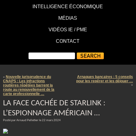
INTELLIGENCE ÉCONOMIQUE
MÉDIAS
VIDÉOS IE / PME
CONTACT
Nouvelle jurisprudence du
Arnaques bancaires : 5 conseils
«
CNAPS : Les infractions
pour les repérer et les déjouer …
routières répétées barrent la
»
route au renouvellement de la
carte professionnelle …
LA FACE CACHÉE DE STARLINK :
L’ESPIONNAGE AMÉRICAIN …
Posté par Arnaud Pelletier le 22 mars 2024