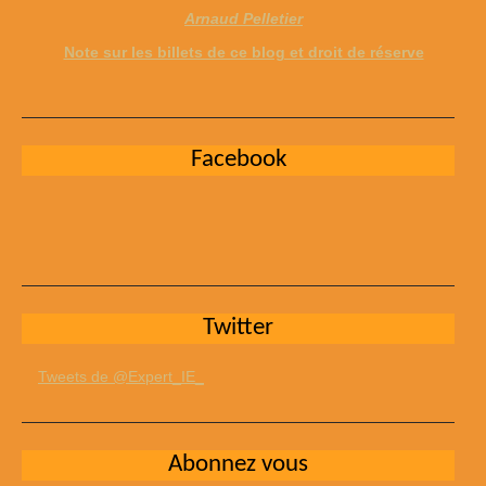
Arnaud Pelletier
Note sur les billets de ce blog et droit de réserve
Facebook
Twitter
Tweets de @Expert_IE_
Abonnez vous