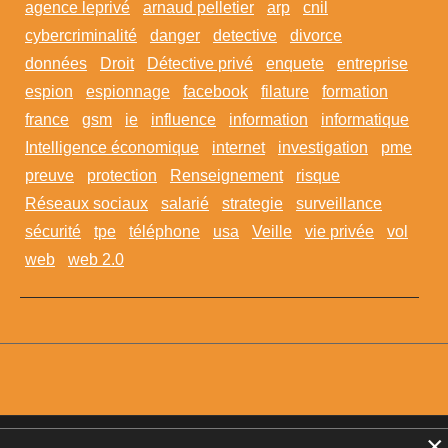
agence leprivé
arnaud pelletier
arp
cnil
cybercriminalité
danger
detective
divorce
données
Droit
Détective privé
enquete
entreprise
espion
espionnage
facebook
filature
formation
france
gsm
ie
influence
information
informatique
Intelligence économique
internet
investigation
pme
preuve
protection
Renseignement
risque
Réseaux sociaux
salarié
strategie
surveillance
sécurité
tpe
téléphone
usa
Veille
vie privée
vol
web
web 2.0
×