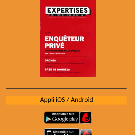
Appli iOS / Android