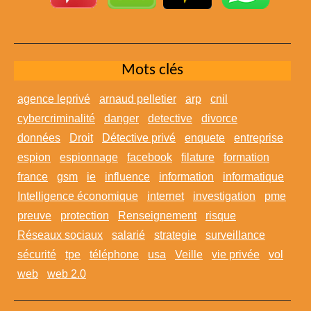
Mots clés
agence leprivé
arnaud pelletier
arp
cnil
cybercriminalité
danger
detective
divorce
données
Droit
Détective privé
enquete
entreprise
espion
espionnage
facebook
filature
formation
france
gsm
ie
influence
information
informatique
Intelligence économique
internet
investigation
pme
preuve
protection
Renseignement
risque
Réseaux sociaux
salarié
strategie
surveillance
sécurité
tpe
téléphone
usa
Veille
vie privée
vol
web
web 2.0