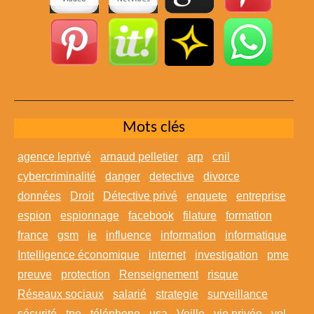
Mots clés
agence leprivé
arnaud pelletier
arp
cnil
cybercriminalité
danger
detective
divorce
données
Droit
Détective privé
enquete
entreprise
espion
espionnage
facebook
filature
formation
france
gsm
ie
influence
information
informatique
Intelligence économique
internet
investigation
pme
preuve
protection
Renseignement
risque
Réseaux sociaux
salarié
strategie
surveillance
sécurité
tpe
téléphone
usa
Veille
vie privée
vol