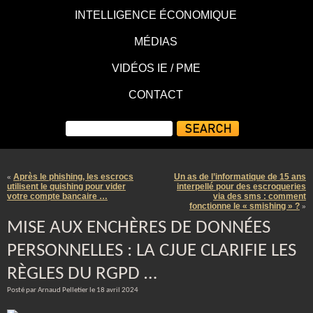
INTELLIGENCE ÉCONOMIQUE
MÉDIAS
VIDÉOS IE / PME
CONTACT
Après le phishing, les escrocs
Un as de l’informatique de 15 ans
«
utilisent le quishing pour vider
interpellé pour des escroqueries
votre compte bancaire …
via des sms : comment
fonctionne le « smishing » ?
»
MISE AUX ENCHÈRES DE DONNÉES
PERSONNELLES : LA CJUE CLARIFIE LES
RÈGLES DU RGPD …
Posté par Arnaud Pelletier le 18 avril 2024