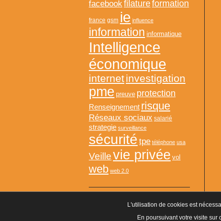
formation
facebook
filature
ie
france
gsm
influence
information
informatique
Intelligence
économique
internet
investigation
pme
protection
preuve
risque
Renseignement
Réseaux sociaux
salarié
strategie
surveillance
sécurité
tpe
téléphone
usa
vie privée
Veille
vol
web
web 2.0
L'utilisation de cookies est nécessa
Agrément CNAPS :
AGD-095-2023-10-29-20180360642
- Autorisati
En poursuivant votre visite sur 