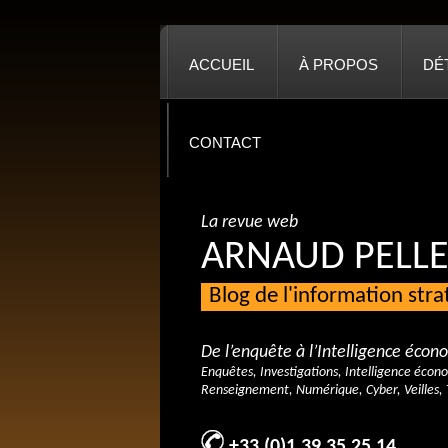
ACCUEIL
À PROPOS
DÉ
CONTACT
La revue web
ARNAUD PELLE
Blog de l'information str
De l’enquête à l’Intelligence éco
Enquêtes, Investigations, Intelligence écon
Renseignement, Numérique, Cyber, Veilles, 
+33 (0)1 39 35 25 14