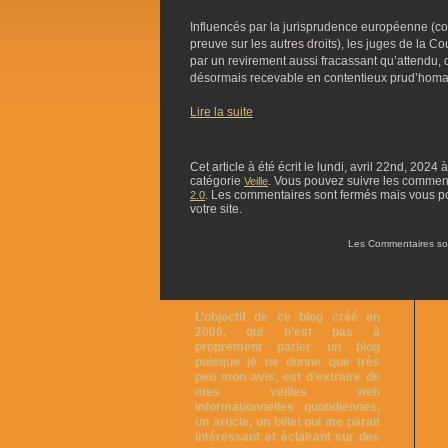
Influencés par la jurisprudence européenne (con
preuve sur les autres droits), les juges de la C
par un revirement aussi fracassant qu’attendu, q
désormais recevable en contentieux prud’homa
Lire la suite
Cet article à été écrit le lundi, avril 22nd, 2024
catégorie
. Vous pouvez suivre les commentai
Veille
. Les commentaires sont fermés mais vous p
2.0
votre site.
Les Commentaires so
L’objectif de ce blog créé en
2006, qui n’est pas à
proprement parler un blog
puisque je ne donne que très
peu mon avis, est d’extraire de
mes veilles web
informationnelles quotidiennes,
un article, un billet qui me parait
intéressant et éclairant sur des