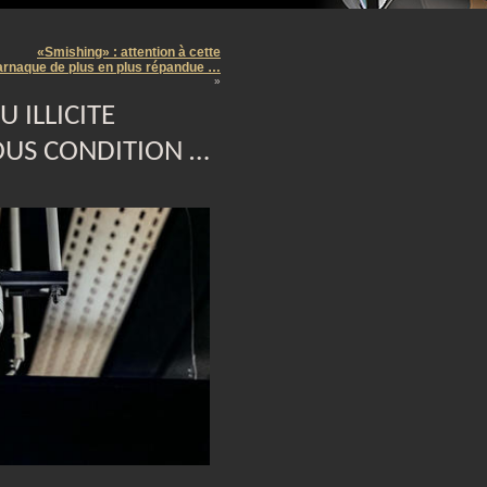
m
«Smishing» : attention à cette
arnaque de plus en plus répandue …
»
 ILLICITE
OUS CONDITION …