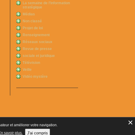
La semaine de l’information
stratégique
Médias
Non classé
Projet de loi
Renseignement
Réseaux sociaux
Revue de presse
sociale et juridique
Télévision
Veille
Vidéo mystère
×
sateur et améliorer votre navigation.
038 - Code NAF 8030 Z -
Mentions Légales
-
Cookies
Tél. : 06 14 01 75 32
n savoir plus.
J'ai compris