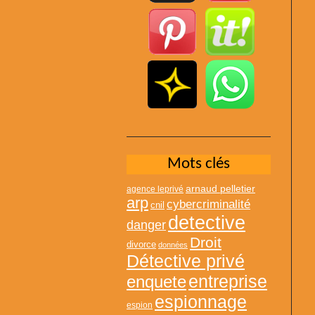
Mots clés
arnaud pelletier
agence leprivé
arp
cybercriminalité
cnil
detective
danger
Droit
divorce
données
Détective privé
entreprise
enquete
espionnage
espion