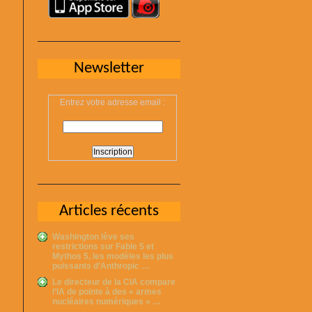
Newsletter
Entrez votre adresse email :
Articles récents
Washington lève ses
restrictions sur Fable 5 et
Mythos 5, les modèles les plus
puissants d’Anthropic …
Le directeur de la CIA compare
l’IA de pointe à des « armes
nucléaires numériques » …