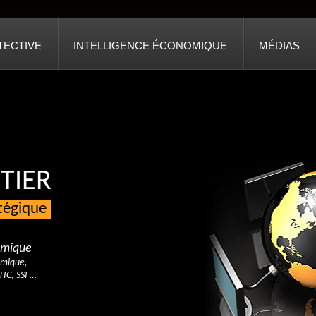
TECTIVE
INTELLIGENCE ÉCONOMIQUE
MÉDIAS
TIER
atégique
nomique
omique,
TIC, SSI …