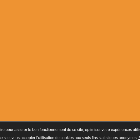
ire pour assurer le bon fonctionnement de ce site, optimiser votre expériences utili
on d’exercer CNAPS :
AUT-095-2113-01-07-20140365170
- SIRET 449 086 925 00
ce site, vous accepter l’utilisation de cookies aux seuls fins statistiques anonymes.
E