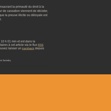
sacrant la primauté du droit à la
our de cassation viennent de décider,
ue la preuve illicite ou déloyale est
l.
 à 10 h 01 min et est dans la
res à cet article via le flux
RSS
ouvez laisser un
depuis
trackback
nt fermés.