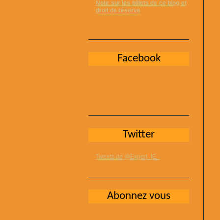
Note sur les billets de ce blog et
droit de réserve
Facebook
Twitter
Tweets de @Expert_IE_
Abonnez vous