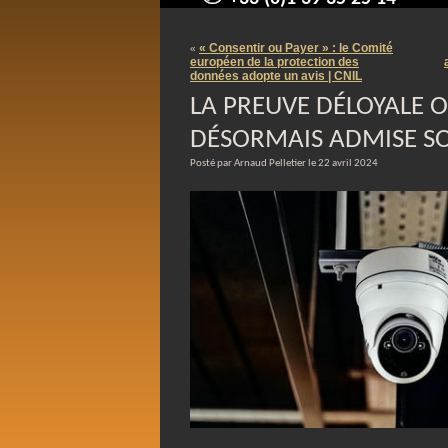
contact@arnaudpelletier.co
« Consentir ou Payer » : le Comité
«
européen de la protection des
données adopte un avis | CNIL
LA PREUVE DÉLOYALE OU
DÉSORMAIS ADMISE S
Posté par Arnaud Pelletier le 22 avril 2024