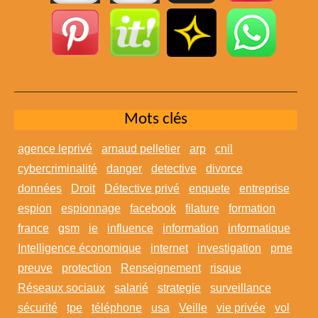
Mots clés
agence leprivé
arnaud pelletier
arp
cnil
cybercriminalité
danger
detective
divorce
données
Droit
Détective privé
enquete
entreprise
espion
espionnage
facebook
filature
formation
france
gsm
ie
influence
information
informatique
Intelligence économique
internet
investigation
pme
preuve
protection
Renseignement
risque
Réseaux sociaux
salarié
strategie
surveillance
sécurité
tpe
téléphone
usa
Veille
vie privée
vol