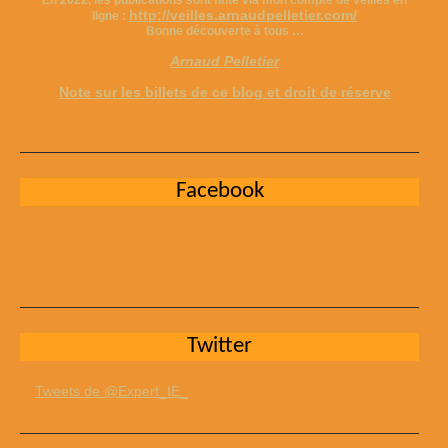
En 2022, les publications sont faite via mon compte de veilles en
http://veilles.arnaudpelletier.com/
ligne :
Bonne découverte à tous …
Arnaud Pelletier
Note sur les billets de ce blog et droit de réserve
Facebook
Twitter
Tweets de @Expert_IE_