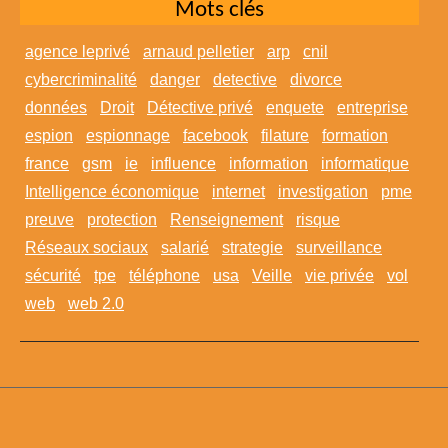
Mots clés
agence leprivé
arnaud pelletier
arp
cnil
cybercriminalité
danger
detective
divorce
données
Droit
Détective privé
enquete
entreprise
espion
espionnage
facebook
filature
formation
france
gsm
ie
influence
information
informatique
Intelligence économique
internet
investigation
pme
preuve
protection
Renseignement
risque
Réseaux sociaux
salarié
strategie
surveillance
sécurité
tpe
téléphone
usa
Veille
vie privée
vol
web
web 2.0