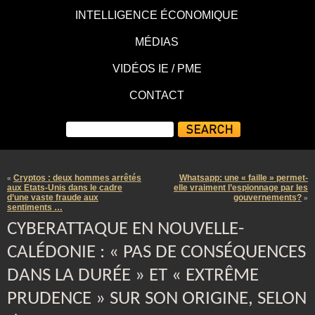
INTELLIGENCE ÉCONOMIQUE
MÉDIAS
VIDÉOS IE / PME
CONTACT
Cryptos : deux hommes arrêtés
Whatsapp: une « faille » permet-
«
aux Etats-Unis dans le cadre
elle vraiment l’espionnage par les
d’une vaste fraude aux
gouvernements?
»
sentiments …
CYBERATTAQUE EN NOUVELLE-
CALÉDONIE : « PAS DE CONSÉQUENCES
DANS LA DURÉE » ET « EXTRÊME
PRUDENCE » SUR SON ORIGINE, SELON