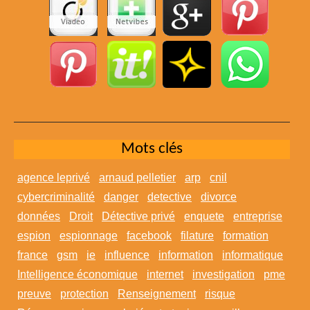
Mots clés
agence leprivé
arnaud pelletier
arp
cnil
cybercriminalité
danger
detective
divorce
données
Droit
Détective privé
enquete
entreprise
espion
espionnage
facebook
filature
formation
france
gsm
ie
influence
information
informatique
Intelligence économique
internet
investigation
pme
preuve
protection
Renseignement
risque