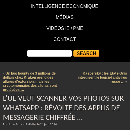
INTELLIGENCE ÉCONOMIQUE
MÉDIAS
VIDÉOS IE / PME
CONTACT
Un bug bounty de 3 millions de
Kaspersky : les Etats-Unis
«
dollars chez Kraken prend des
interdisent le logiciel antivirus
allures d’extorsion, mais les
russe …
»
cryptomonnaies des clients sont
protégées …
L’UE VEUT SCANNER VOS PHOTOS SUR
WHATSAPP : RÉVOLTE DES APPLIS DE
MESSAGERIE CHIFFRÉE …
Posté par Arnaud Pelletier le 26 juin 2024