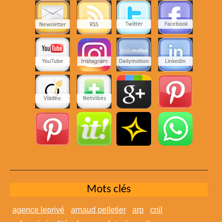
Mots clés
agence leprivé
arnaud pelletier
arp
cnil