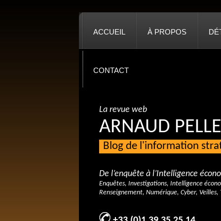
ACCUEIL
À PROPOS
DÉ
CONTACT
La revue web
ARNAUD PELLE
Blog de l'information str
De l’enquête à l’Intelligence éco
Enquêtes, Investigations, Intelligence écon
Renseignement, Numérique, Cyber, Veilles, 
+33 (0)1 39 35 25 14