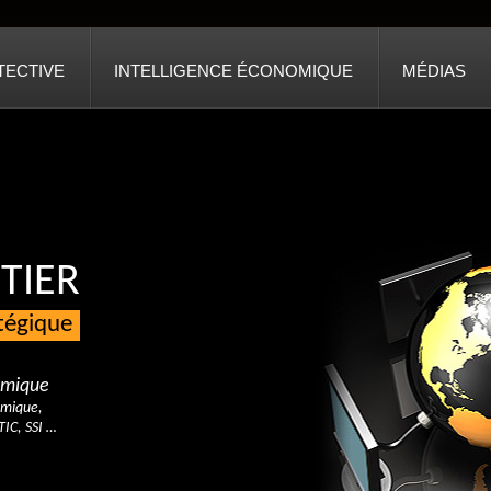
TECTIVE
INTELLIGENCE ÉCONOMIQUE
MÉDIAS
TIER
atégique
nomique
omique,
TIC, SSI …