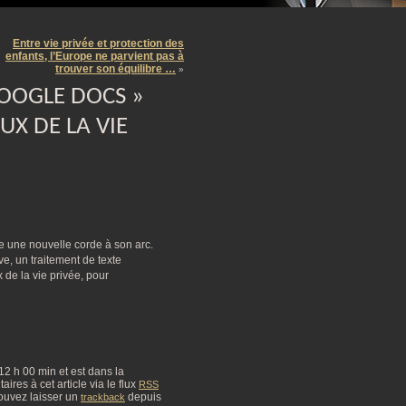
m
Entre vie privée et protection des
enfants, l’Europe ne parvient pas à
trouver son équilibre …
»
OOGLE DOCS »
UX DE LA VIE
e une nouvelle corde à son arc.
e, un traitement de texte
de la vie privée, pour
à 12 h 00 min et est dans la
res à cet article via le flux
RSS
ouvez laisser un
depuis
trackback