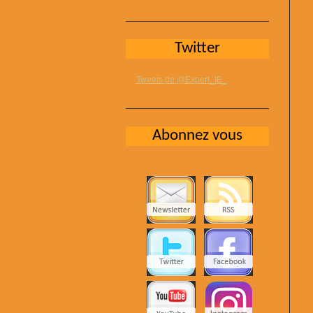
Twitter
Tweets de @Expert_IE_
Abonnez vous