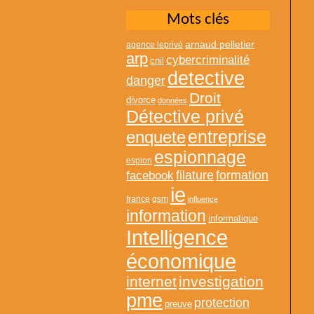
Mots clés
arnaud pelletier
agence leprivé
arp
cybercriminalité
cnil
detective
danger
Droit
divorce
données
Détective privé
entreprise
enquete
espionnage
espion
formation
facebook
filature
ie
france
gsm
influence
information
informatique
Intelligence
économique
internet
investigation
pme
protection
preuve