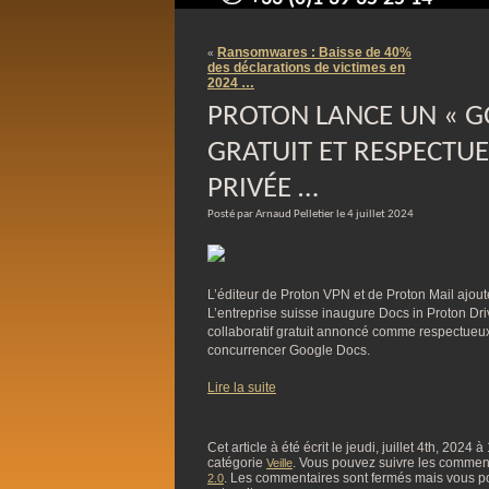
contact@arnaudpelletier.co
Ransomwares : Baisse de 40%
«
des déclarations de victimes en
2024 …
PROTON LANCE UN « G
GRATUIT ET RESPECTUE
PRIVÉE …
Posté par Arnaud Pelletier le 4 juillet 2024
L’éditeur de Proton VPN et de Proton Mail ajout
L’entreprise suisse inaugure Docs in Proton Driv
collaboratif gratuit annoncé comme respectueux 
concurrencer Google Docs.
Lire la suite
Cet article à été écrit le jeudi, juillet 4th, 2024 
catégorie
. Vous pouvez suivre les commentai
Veille
. Les commentaires sont fermés mais vous p
2.0