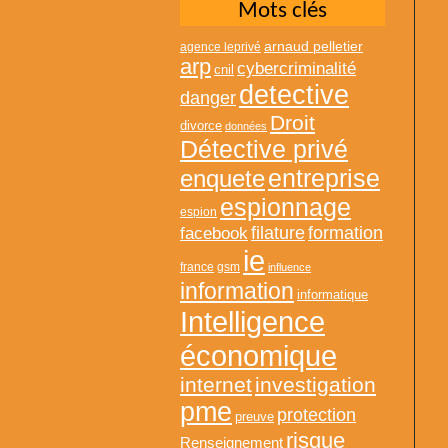
Mots clés
arnaud pelletier
agence leprivé
arp
cybercriminalité
cnil
detective
danger
Droit
divorce
données
Détective privé
entreprise
enquete
espionnage
espion
formation
facebook
filature
ie
france
gsm
influence
information
informatique
Intelligence
économique
internet
investigation
pme
protection
preuve
risque
Renseignement