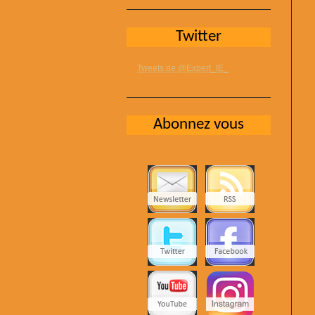
Twitter
Tweets de @Expert_IE_
Abonnez vous