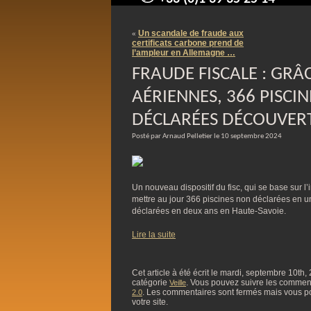
contact@arnaudpelletier.co
Un scandale de fraude aux
«
certificats carbone prend de
l’ampleur en Allemagne …
FRAUDE FISCALE : GRÂ
AÉRIENNES, 366 PISCI
DÉCLARÉES DÉCOUVERT
Posté par Arnaud Pelletier le 10 septembre 2024
Un nouveau dispositif du fisc, qui se base sur l’i
mettre au jour 366 piscines non déclarées en u
déclarées en deux ans en Haute-Savoie.
Lire la suite
Cet article à été écrit le mardi, septembre 10th,
catégorie
. Vous pouvez suivre les commentai
Veille
. Les commentaires sont fermés mais vous p
2.0
votre site.