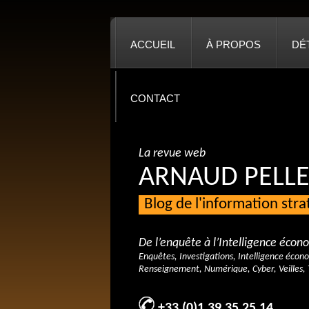
ACCUEIL
À PROPOS
DÉ
CONTACT
La revue web
ARNAUD PELLE
Blog de l'information str
De l’enquête à l’Intelligence éco
Enquêtes, Investigations, Intelligence écon
Renseignement, Numérique, Cyber, Veilles, 
+33 (0)1 39 35 25 14