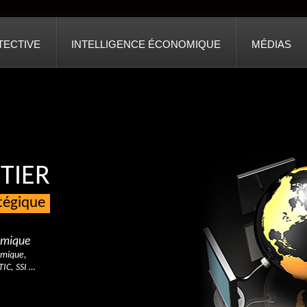
TECTIVE
INTELLIGENCE ÉCONOMIQUE
MÉDIAS
TIER
atégique
nomique
omique,
TIC, SSI …