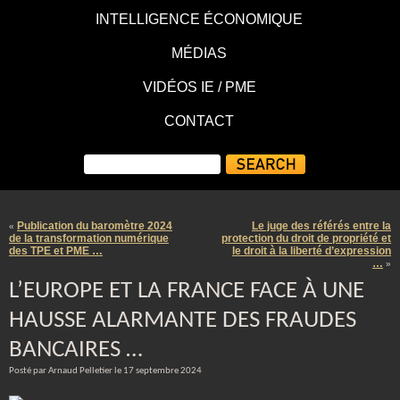
INTELLIGENCE ÉCONOMIQUE
MÉDIAS
VIDÉOS IE / PME
CONTACT
Publication du baromètre 2024
Le juge des référés entre la
«
de la transformation numérique
protection du droit de propriété et
des TPE et PME …
le droit à la liberté d’expression
…
»
L’EUROPE ET LA FRANCE FACE À UNE
HAUSSE ALARMANTE DES FRAUDES
BANCAIRES …
Posté par Arnaud Pelletier le 17 septembre 2024