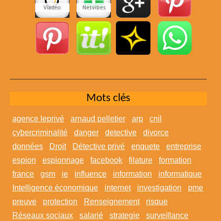
Mots clés
agence leprivé
arnaud pelletier
arp
cnil
cybercriminalité
danger
detective
divorce
données
Droit
Détective privé
enquete
entreprise
espion
espionnage
facebook
filature
formation
france
gsm
ie
influence
information
informatique
Intelligence économique
internet
investigation
pme
preuve
protection
Renseignement
risque
Réseaux sociaux
salarié
strategie
surveillance