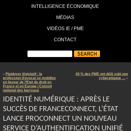
INTELLIGENCE ÉCONOMIQUE
MÉDIAS
VIDÉOS IE / PME
CONTACT
Plaidoyer législatif : la
49 % des PME ont déjà subi une
«
profession d’avocat se mobilise
cyberattaque …
»
en faveur de l’Etat de droit en
France et en Europe | Conseil
national des barreaux
IDENTITÉ NUMÉRIQUE : APRÈS LE
SUCCÈS DE FRANCECONNECT, L’ÉTAT
LANCE PROCONNECT UN NOUVEAU
SERVICE D’AUTHENTIFICATION UNIFIÉ