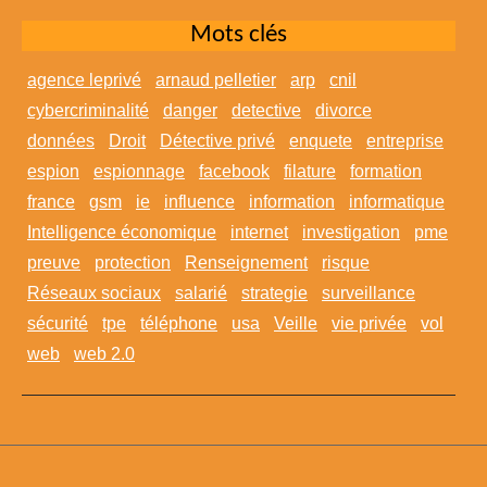
Mots clés
agence leprivé
arnaud pelletier
arp
cnil
cybercriminalité
danger
detective
divorce
données
Droit
Détective privé
enquete
entreprise
espion
espionnage
facebook
filature
formation
france
gsm
ie
influence
information
informatique
Intelligence économique
internet
investigation
pme
preuve
protection
Renseignement
risque
Réseaux sociaux
salarié
strategie
surveillance
sécurité
tpe
téléphone
usa
Veille
vie privée
vol
web
web 2.0