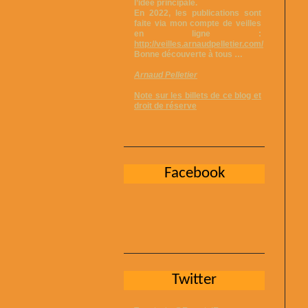
l’idée principale.
En 2022, les publications sont
faite via mon compte de veilles
en ligne :
http://veilles.arnaudpelletier.com/
Bonne découverte à tous …
Arnaud Pelletier
Note sur les billets de ce blog et
droit de réserve
Facebook
Twitter