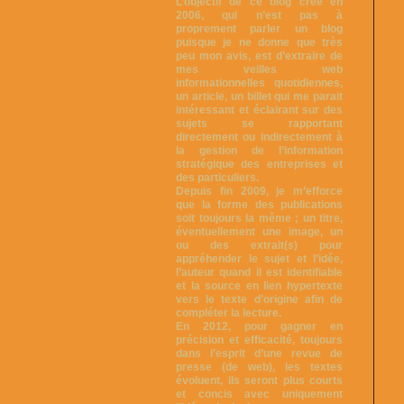
L’objectif de ce blog créé en
2006, qui n’est pas à
proprement parler un blog
puisque je ne donne que très
peu mon avis, est d’extraire de
mes veilles web
informationnelles quotidiennes,
un article, un billet qui me parait
intéressant et éclairant sur des
sujets se rapportant
directement ou indirectement à
la gestion de l’information
stratégique des entreprises et
des particuliers.
Depuis fin 2009, je m’efforce
que la forme des publications
soit toujours la même ; un titre,
éventuellement une image, un
ou des extrait(s) pour
appréhender le sujet et l’idée,
l’auteur quand il est identifiable
et la source en lien hypertexte
vers le texte d’origine afin de
compléter la lecture.
En 2012, pour gagner en
précision et efficacité, toujours
dans l’esprit d’une revue de
presse (de web), les textes
évoluent, ils seront plus courts
et concis avec uniquement