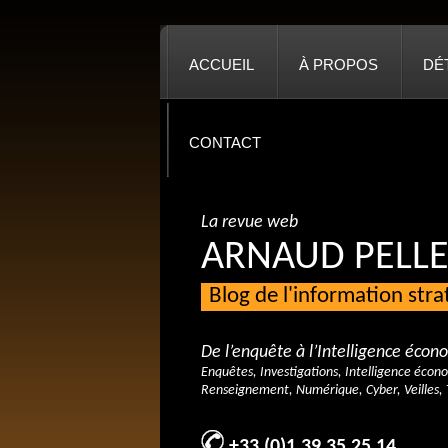
ACCUEIL
À PROPOS
DÉ
CONTACT
La revue web
ARNAUD PELLE
Blog de l'information str
De l’enquête à l’Intelligence éco
Enquêtes, Investigations, Intelligence écon
Renseignement, Numérique, Cyber, Veilles, 
+33 (0)1 39 35 25 14