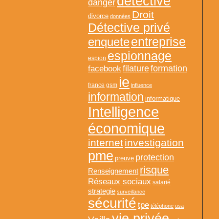
detective
danger
Droit
divorce
données
Détective privé
entreprise
enquete
espionnage
espion
formation
facebook
filature
ie
france
gsm
influence
information
informatique
Intelligence
économique
internet
investigation
pme
protection
preuve
risque
Renseignement
Réseaux sociaux
salarié
strategie
surveillance
sécurité
tpe
téléphone
usa
vie privée