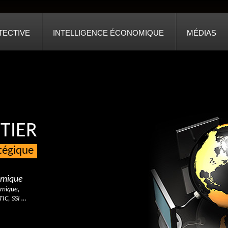
TECTIVE
INTELLIGENCE ÉCONOMIQUE
MÉDIAS
TIER
atégique
nomique
omique,
TIC, SSI …