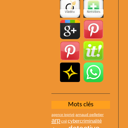
Mots clés
arnaud pelletier
agence leprivé
arp
cybercriminalité
cnil