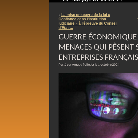
contact@arnaudpelletier.co
La mise en œuvre de la loi «
«
Confiance dans l’institution
judiciaire » à l’épreuve du Conseil
d’État …
GUERRE ÉCONOMIQUE :
MENACES QUI PÈSENT 
ENTREPRISES FRANÇAIS
Posté par Arnaud Pelletier le 1 octobre 2024