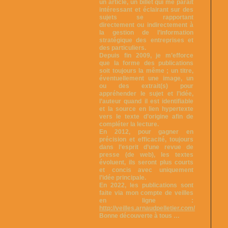
un article, un billet qui me parait
intéressant et éclairant sur des
sujets se rapportant
directement ou indirectement à
la gestion de l’information
stratégique des entreprises et
des particuliers.
Depuis fin 2009, je m’efforce
que la forme des publications
soit toujours la même ; un titre,
éventuellement une image, un
ou des extrait(s) pour
appréhender le sujet et l’idée,
l’auteur quand il est identifiable
et la source en lien hypertexte
vers le texte d’origine afin de
compléter la lecture.
En 2012, pour gagner en
précision et efficacité, toujours
dans l’esprit d’une revue de
presse (de web), les textes
évoluent, ils seront plus courts
et concis avec uniquement
l’idée principale.
En 2022, les publications sont
faite via mon compte de veilles
en ligne :
http://veilles.arnaudpelletier.com/
Bonne découverte à tous …