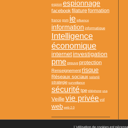
espionnage
espion
formation
facebook
filature
ie
france
gsm
influence
information
informatique
Intelligence
économique
internet
investigation
pme
protection
preuve
risque
Renseignement
Réseaux sociaux
salarié
strategie
surveillance
sécurité
tpe
téléphone
usa
vie privée
Veille
vol
web
web 2.0
L'utilisation de cookies est nécessa