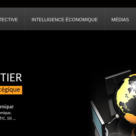
TECTIVE
INTELLIGENCE ÉCONOMIQUE
MÉDIAS
TIER
atégique
nomique
omique,
TIC, SSI …