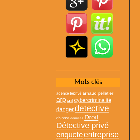
Mots clés
arnaud pelletier
agence leprivé
arp
cybercriminalité
cnil
detective
danger
Droit
divorce
données
Détective privé
entreprise
enquete