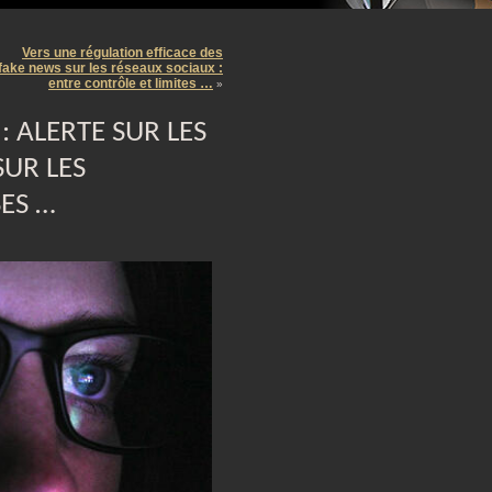
m
Vers une régulation efficace des
fake news sur les réseaux sociaux :
entre contrôle et limites …
»
 ALERTE SUR LES
SUR LES
ES …