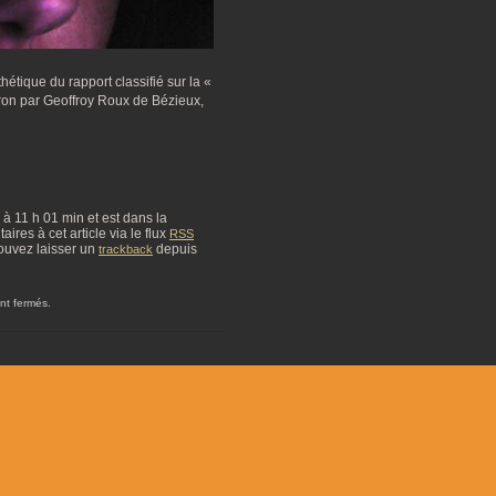
étique du rapport classifié sur la «
on par Geoffroy Roux de Bézieux,
4 à 11 h 01 min et est dans la
res à cet article via le flux
RSS
ouvez laisser un
depuis
trackback
nt fermés.