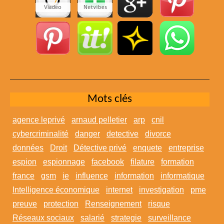
Mots clés
agence leprivé
arnaud pelletier
arp
cnil
cybercriminalité
danger
detective
divorce
données
Droit
Détective privé
enquete
entreprise
espion
espionnage
facebook
filature
formation
france
gsm
ie
influence
information
informatique
Intelligence économique
internet
investigation
pme
preuve
protection
Renseignement
risque
Réseaux sociaux
salarié
strategie
surveillance