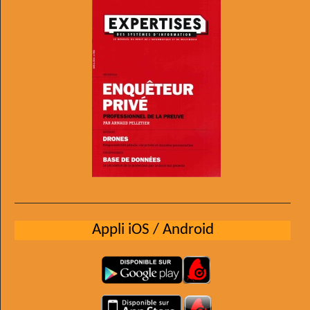
Appli iOS / Android