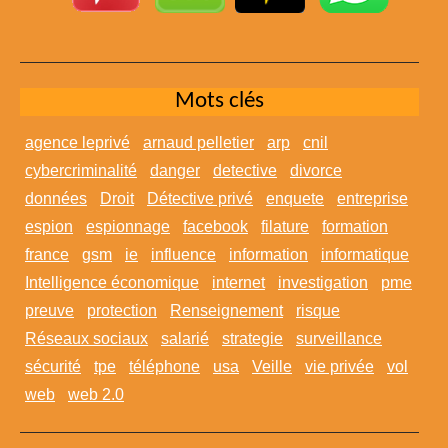
Mots clés
agence leprivé
arnaud pelletier
arp
cnil
cybercriminalité
danger
detective
divorce
données
Droit
Détective privé
enquete
entreprise
espion
espionnage
facebook
filature
formation
france
gsm
ie
influence
information
informatique
Intelligence économique
internet
investigation
pme
preuve
protection
Renseignement
risque
Réseaux sociaux
salarié
strategie
surveillance
sécurité
tpe
téléphone
usa
Veille
vie privée
vol
web
web 2.0