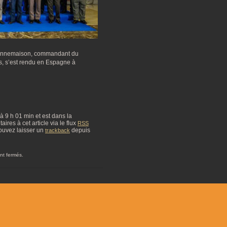
Bonnemaison, commandant du
 s’est rendu en Espagne à
4 à 9 h 01 min et est dans la
res à cet article via le flux
RSS
ouvez laisser un
depuis
trackback
nt fermés.