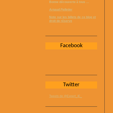
Bonne découverte à tous …
Arnaud Pelletier
Note sur les billets de ce blog et
droit de réserve
Facebook
Twitter
Tweets de @Expert_IE_