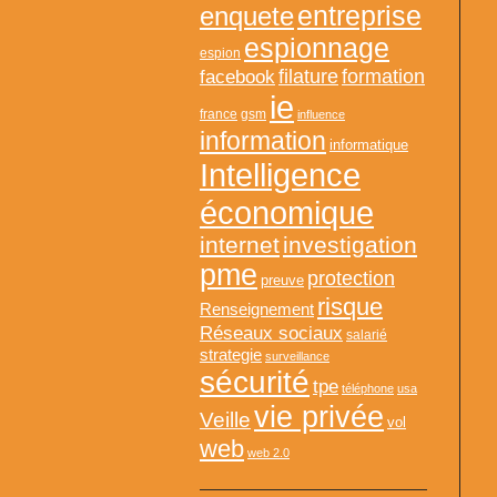
entreprise
enquete
espionnage
espion
formation
facebook
filature
ie
france
gsm
influence
information
informatique
Intelligence
économique
internet
investigation
pme
protection
preuve
risque
Renseignement
Réseaux sociaux
salarié
strategie
surveillance
sécurité
tpe
téléphone
usa
vie privée
Veille
vol
web
web 2.0