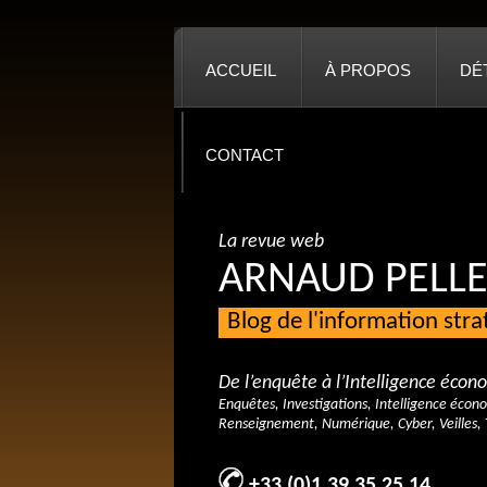
ACCUEIL
À PROPOS
DÉ
CONTACT
La revue web
ARNAUD PELLE
Blog de l'information str
De l’enquête à l’Intelligence éco
Enquêtes, Investigations, Intelligence écon
Renseignement, Numérique, Cyber, Veilles, 
+33 (0)1 39 35 25 14