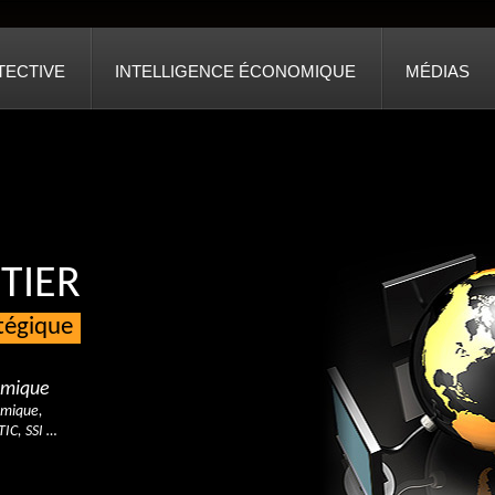
TECTIVE
INTELLIGENCE ÉCONOMIQUE
MÉDIAS
TIER
atégique
nomique
omique,
TIC, SSI …