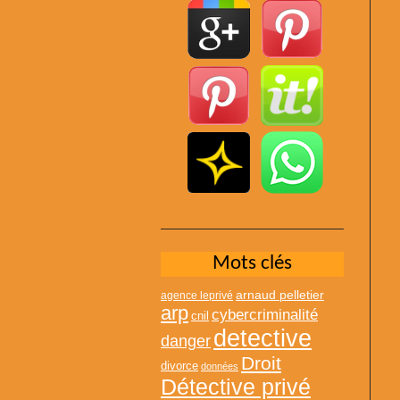
Mots clés
arnaud pelletier
agence leprivé
arp
cybercriminalité
cnil
detective
danger
Droit
divorce
données
Détective privé