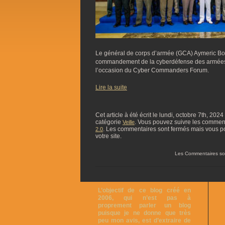
Le général de corps d’armée (GCA) Aymeric 
commandement de la cyberdéfense des armées,
l’occasion du Cyber Commanders Forum.
Lire la suite
Cet article à été écrit le lundi, octobre 7th, 202
catégorie
. Vous pouvez suivre les commentai
Veille
. Les commentaires sont fermés mais vous p
2.0
votre site.
Les Commentaires so
L’objectif de ce blog créé en
2006, qui n’est pas à
proprement parler un blog
puisque je ne donne que très
peu mon avis, est d’extraire de