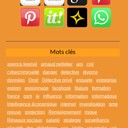
Mots clés
agence leprivé
arnaud pelletier
arp
cnil
cybercriminalité
danger
detective
divorce
données
Droit
Détective privé
enquete
entreprise
espion
espionnage
facebook
filature
formation
france
gsm
ie
influence
information
informatique
Intelligence économique
internet
investigation
pme
preuve
protection
Renseignement
risque
Réseaux sociaux
salarié
strategie
surveillance