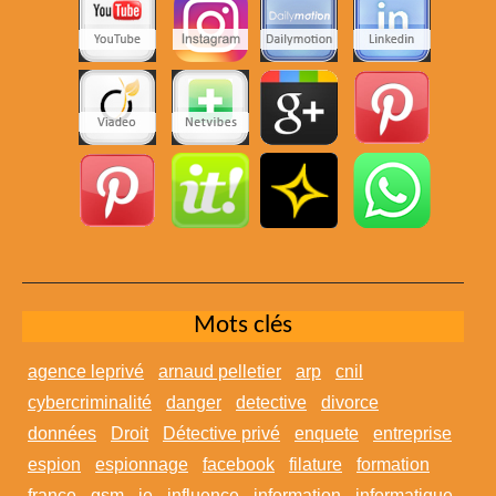
Mots clés
agence leprivé
arnaud pelletier
arp
cnil
cybercriminalité
danger
detective
divorce
données
Droit
Détective privé
enquete
entreprise
espion
espionnage
facebook
filature
formation
france
gsm
ie
influence
information
informatique