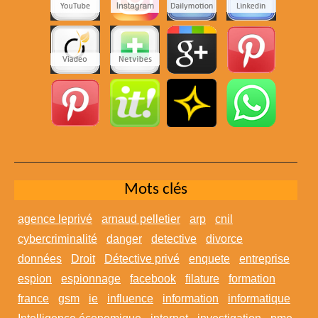
Mots clés
agence leprivé
arnaud pelletier
arp
cnil
cybercriminalité
danger
detective
divorce
données
Droit
Détective privé
enquete
entreprise
espion
espionnage
facebook
filature
formation
france
gsm
ie
influence
information
informatique