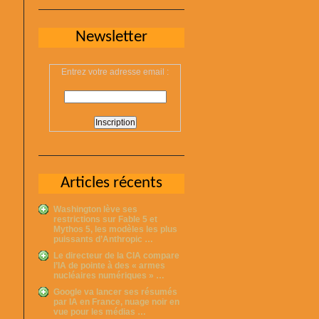
Newsletter
Entrez votre adresse email :
Articles récents
Washington lève ses
restrictions sur Fable 5 et
Mythos 5, les modèles les plus
puissants d’Anthropic …
Le directeur de la CIA compare
l’IA de pointe à des « armes
nucléaires numériques » …
Google va lancer ses résumés
par IA en France, nuage noir en
vue pour les médias …