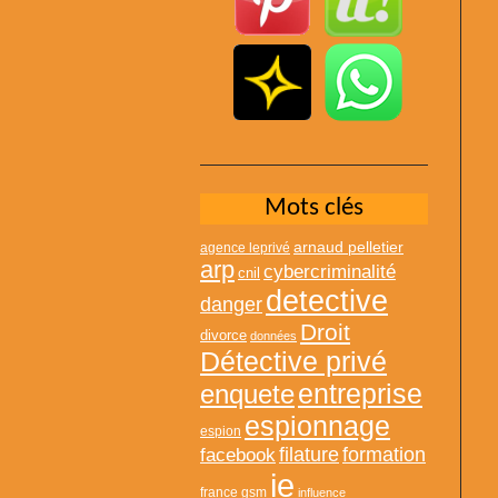
Mots clés
arnaud pelletier
agence leprivé
arp
cybercriminalité
cnil
detective
danger
Droit
divorce
données
Détective privé
entreprise
enquete
espionnage
espion
formation
facebook
filature
ie
france
gsm
influence