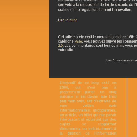
son veto à la proposition de loi de sécurité de l’I
crainte d’une régulation freinant l’innovation.
Lire la suite
Cet article à été écrit le mercredi, octobre 16th
catégorie
. Vous pouvez suivre les commentai
Veille
. Les commentaires sont fermés mais vous p
2.0
votre site.
Les Commentaires so
L’objectif de ce blog créé en
2006, qui n’est pas à
proprement parler un blog
puisque je ne donne que très
peu mon avis, est d’extraire de
mes veilles web
informationnelles quotidiennes,
un article, un billet qui me parait
intéressant et éclairant sur des
sujets se rapportant
directement ou indirectement à
la gestion de l’information