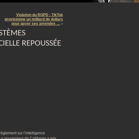
m
Violation du RGPD : TikTok
provisionne un milliard de dollars
pour payer ses amendes …
»
YSTÈMES
ICIELLE REPOUSSÉE
èglement sur l’intelligence
e. Le gouverneur de Californie a mis