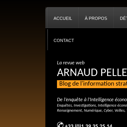
ACCUEIL
À PROPOS
DÉ
CONTACT
La revue web
ARNAUD PELLE
Blog de l'information str
De l’enquête à l’Intelligence éco
Enquêtes, Investigations, Intelligence écon
Renseignement, Numérique, Cyber, Veilles, 
+33 (0)1 39 35 25 14