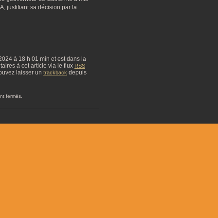
A, justifiant sa décision par la
, 2024 à 18 h 01 min et est dans la
res à cet article via le flux
RSS
ouvez laisser un
depuis
trackback
nt fermés.