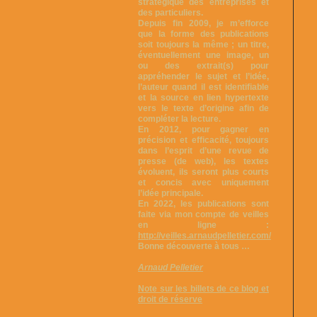
stratégique des entreprises et
des particuliers.
Depuis fin 2009, je m’efforce
que la forme des publications
soit toujours la même ; un titre,
éventuellement une image, un
ou des extrait(s) pour
appréhender le sujet et l’idée,
l’auteur quand il est identifiable
et la source en lien hypertexte
vers le texte d’origine afin de
compléter la lecture.
En 2012, pour gagner en
précision et efficacité, toujours
dans l’esprit d’une revue de
presse (de web), les textes
évoluent, ils seront plus courts
et concis avec uniquement
l’idée principale.
En 2022, les publications sont
faite via mon compte de veilles
en ligne :
http://veilles.arnaudpelletier.com/
Bonne découverte à tous …
Arnaud Pelletier
Note sur les billets de ce blog et
droit de réserve