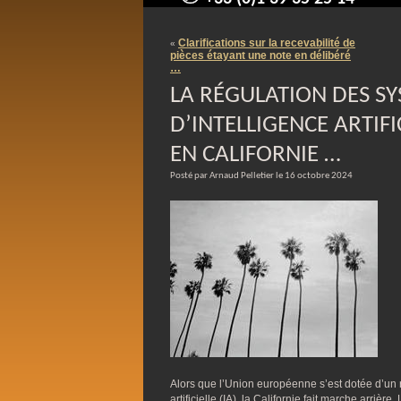
contact@arnaudpelletier.co
Clarifications sur la recevabilité de
«
pièces étayant une note en délibéré
…
LA RÉGULATION DES S
D’INTELLIGENCE ARTIF
EN CALIFORNIE …
Posté par Arnaud Pelletier le 16 octobre 2024
Alors que l’Union européenne s’est dotée d’un r
artificielle (IA), la Californie fait marche arrièr