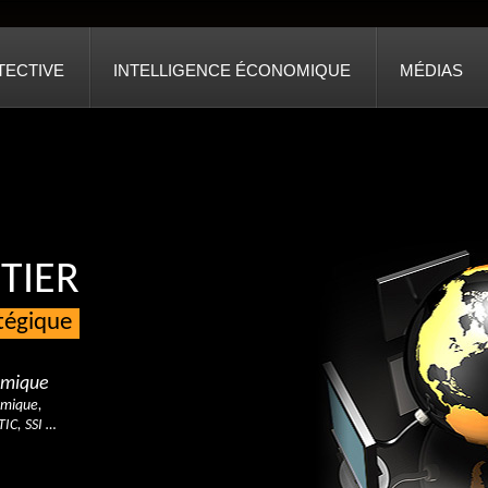
TECTIVE
INTELLIGENCE ÉCONOMIQUE
MÉDIAS
TIER
atégique
nomique
omique,
TIC, SSI …