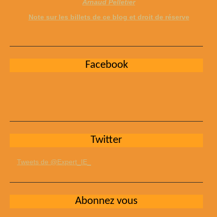
Arnaud Pelletier
Note sur les billets de ce blog et droit de réserve
Facebook
Twitter
Tweets de @Expert_IE_
Abonnez vous