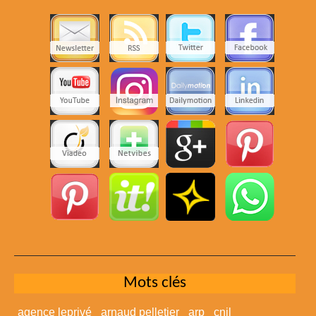
Mots clés
agence leprivé
arnaud pelletier
arp
cnil