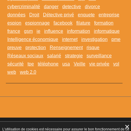
cybercriminalité
danger
detective
divorce
données
Droit
Détective privé
enquete
entreprise
espion
espionnage
facebook
filature
formation
france
gsm
ie
influence
information
informatique
Intelligence économique
internet
investigation
pme
preuve
protection
Renseignement
risque
Réseaux sociaux
salarié
strategie
surveillance
sécurité
tpe
téléphone
usa
Veille
vie privée
vol
web
web 2.0
×
Agrément CNAPS :
AGD-095-2023-10-29-20180360642
- Autorisation
L'utilisation de cookies est nécessaire pour assurer le bon fonctionnement de ce