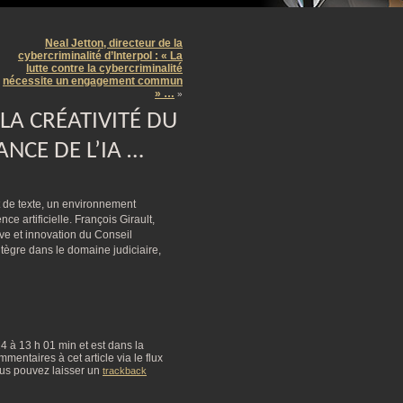
m
Neal Jetton, directeur de la
cybercriminalité d’Interpol : « La
lutte contre la cybercriminalité
nécessite un engagement commun
» …
»
 LA CRÉATIVITÉ DU
ANCE DE L’IA …
t de texte, un environnement
ce artificielle. François Girault,
ve et innovation du Conseil
ntègre dans le domaine judiciaire,
024 à 13 h 01 min et est dans la
mentaires à cet article via le flux
us pouvez laisser un
trackback