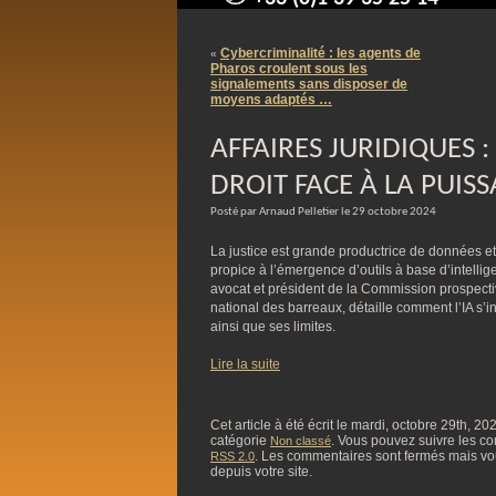
contact@arnaudpelletier.co
Cybercriminalité : les agents de
«
Pharos croulent sous les
signalements sans disposer de
moyens adaptés …
AFFAIRES JURIDIQUES :
DROIT FACE À LA PUISS
Posté par Arnaud Pelletier le 29 octobre 2024
La justice est grande productrice de données e
propice à l’émergence d’outils à base d’intelligen
avocat et président de la Commission prospecti
national des barreaux, détaille comment l’IA s’i
ainsi que ses limites.
Lire la suite
Cet article à été écrit le mardi, octobre 29th, 2
catégorie
. Vous pouvez suivre les com
Non classé
. Les commentaires sont fermés mais vo
RSS 2.0
depuis votre site.