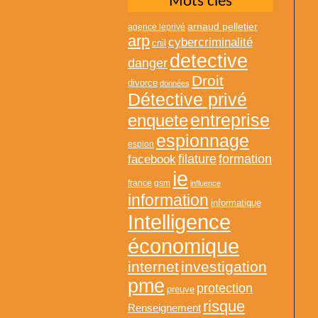
Mots clés
arnaud pelletier
agence leprivé
arp
cybercriminalité
cnil
detective
danger
Droit
divorce
données
Détective privé
entreprise
enquete
espionnage
espion
formation
facebook
filature
ie
france
gsm
influence
information
informatique
Intelligence
économique
internet
investigation
pme
protection
preuve
risque
Renseignement