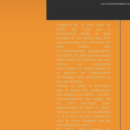
Les Commentaires so
L’objectif de ce blog créé en
2006, qui n’est pas à
proprement parler un blog
puisque je ne donne que très
peu mon avis, est d’extraire de
mes veilles web
informationnelles quotidiennes,
un article, un billet qui me parait
intéressant et éclairant sur des
sujets se rapportant
directement ou indirectement à
la gestion de l’information
stratégique des entreprises et
des particuliers.
Depuis fin 2009, je m’efforce
que la forme des publications
soit toujours la même ; un titre,
éventuellement une image, un
ou des extrait(s) pour
appréhender le sujet et l’idée,
l’auteur quand il est identifiable
et la source en lien hypertexte
vers le texte d’origine afin de
compléter la lecture.
En 2012, pour gagner en