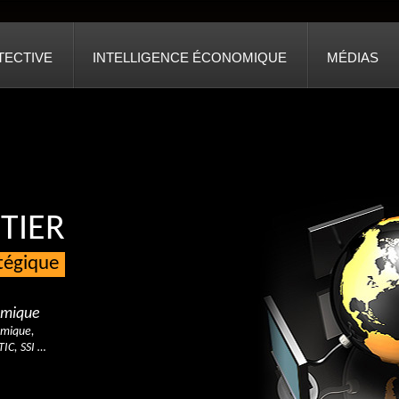
TECTIVE
INTELLIGENCE ÉCONOMIQUE
MÉDIAS
TIER
atégique
nomique
omique,
TIC, SSI …