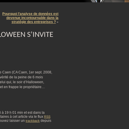
m
Pourquoi l’analyse de données est
devenue incontournable dans la
stratégie des entreprises ?
»
LOWEEN S’INVITE
e Caen (CA Caen, 1er sept. 2008,
évérité de la peine de 6 mois
ui qui, le soir d’Halloween,
et en frappe le propriétaire…
24 à 19 h 01 min et est dans la
res à cet article via le flux
RSS
ouvez laisser un
depuis
trackback