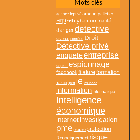
Mots clés
arnaud pelletier
agence leprivé
arp
cybercriminalité
cnil
detective
danger
Droit
divorce
données
Détective privé
entreprise
enquete
espionnage
espion
formation
facebook
filature
ie
france
gsm
influence
information
informatique
Intelligence
économique
internet
investigation
pme
protection
preuve
risque
Renseignement