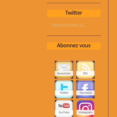
Twitter
Tweets de @Expert_IE_
Abonnez vous