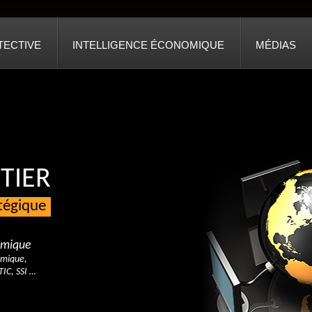
TECTIVE
INTELLIGENCE ÉCONOMIQUE
MÉDIAS
TIER
atégique
nomique
omique,
TIC, SSI …