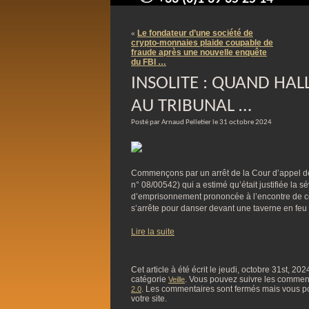
contact@arnaudpelletier.co
Le fondateur d’une société de
«
crypto-monnaies plaide coupable de
fraude après une nouvelle enquête
du FBI …
INSOLITE : QUAND HAL
AU TRIBUNAL …
Posté par Arnaud Pelletier le 31 octobre 2024
Commençons par un arrêt de la Cour d’appel d
n° 08/00542) qui a estimé qu’était justifiée la s
d’emprisonnement prononcée à l’encontre de cel
s’arrête pour danser devant une taverne en feu 
Lire la suite
Cet article à été écrit le jeudi, octobre 31st, 20
catégorie
. Vous pouvez suivre les commentai
Veille
. Les commentaires sont fermés mais vous p
2.0
votre site.