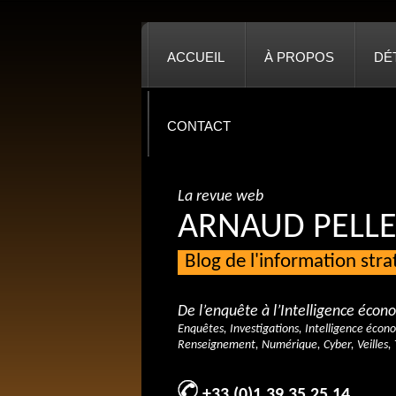
ACCUEIL
À PROPOS
DÉ
CONTACT
La revue web
ARNAUD PELLE
Blog de l'information str
De l’enquête à l’Intelligence éco
Enquêtes, Investigations, Intelligence écon
Renseignement, Numérique, Cyber, Veilles, 
+33 (0)1 39 35 25 14