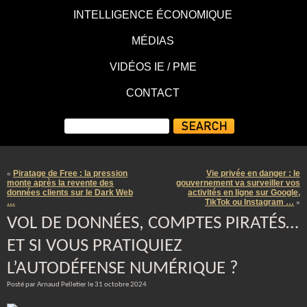
INTELLIGENCE ÉCONOMIQUE
MÉDIAS
VIDÉOS IE / PME
CONTACT
Piratage de Free : la pression
Vie privée en danger : le
«
monte après la revente des
gouvernement va surveiller vos
données clients sur le Dark Web
activités en ligne sur Google,
…
TikTok ou Instagram …
»
VOL DE DONNÉES, COMPTES PIRATÉS…
ET SI VOUS PRATIQUIEZ
L’AUTODÉFENSE NUMÉRIQUE ?
Posté par Arnaud Pelletier le 31 octobre 2024