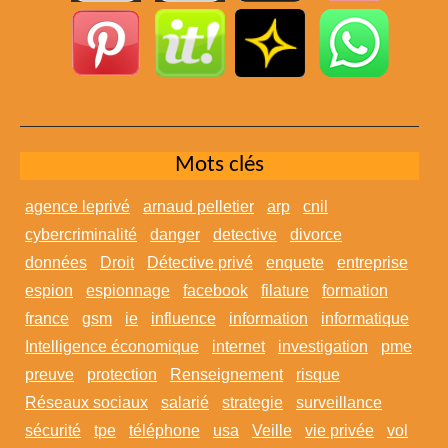
Mots clés
agence leprivé
arnaud pelletier
arp
cnil
cybercriminalité
danger
detective
divorce
données
Droit
Détective privé
enquete
entreprise
espion
espionnage
facebook
filature
formation
france
gsm
ie
influence
information
informatique
Intelligence économique
internet
investigation
pme
preuve
protection
Renseignement
risque
Réseaux sociaux
salarié
strategie
surveillance
sécurité
tpe
téléphone
usa
Veille
vie privée
vol